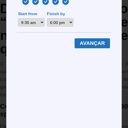
Depósito: o
Start from
Finish by
“presente” que
ninguém realmente
AVANÇAR
quer em Portugal
O primeiro ponto de discórdia nos fóruns de jogadores é
que a maioria ainda acredita que 150 rodadas grátis podem
transformar um saldo de 3 euros num império. 12 euros de
ganhos médias mensais não são nada, mas a propaganda
insiste que o “presente” chega antes de abrir a conta.
Como funciona a mecânica dos 150
spins e por que o número não engana
Para quem tem 0,00 € depositado, o cassino oferece