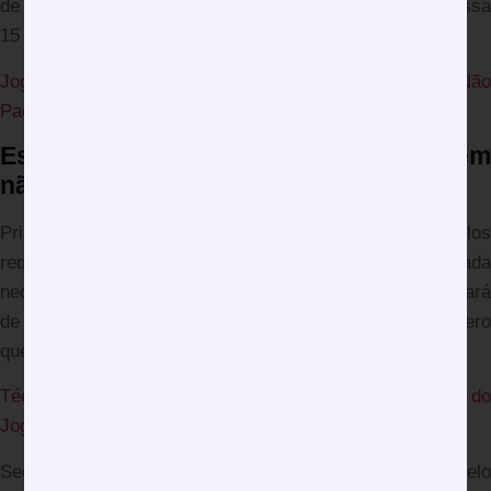
de cada spin a 0,05 €. Assim, o valor bruto não ultrapassa
15 € – metade do que foi prometido originalmente.
Jogo Keno Online Grátis: O Engodo dos Números que Não
Pagam
Estratégias de cálculo rápido para quem
não tem tempo a perder
Primeiro cálculo: dividir o valor bruto (37,50 €) pelos
requisitos de aposta (30). Resultado: 1,25 € por rodada
necessária. Se o jogador aposta 0,20 € por spin, precisará
de 192 spins efetivos para cumprir o requisito – um número
que ultrapassa as 150 rodadas gratuitas.
Técnica para Ganhar na Roleta: Desmascarando o Mito do
Jogador Sortudo
Segundo cálculo: multiplicar o valor do spin (0,25 €) pelo