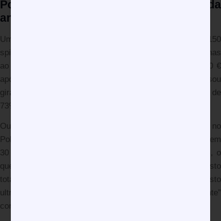
Por que a maioria termina frustrada
antes de atingir algum lucro
Um exemplo real: João, 29 anos, tentou a promoção de 150
spins em Bet.pt, ganhou 8,70 € nos primeiros 40 giros, mas
ao atingir o requisito de 30x, viu o saldo cair para 2,30 €
após 70 giros adicionais. O cálculo mostra que ele precisou
girar 42,70 € para transformar 8,70 € em 2,30 € – perda de
73% do potencial.
Outro caso: Marta, 35, usou a oferta de 120 spins no
PokerStars, focou em Gonzo’s Quest. Ela ganhou 15 € em
30 giros, porém, o requisito exigia 3.600 € em apostas, o
que significou 240 giros adicionais de 0,20 € cada. O custo
total foi 48 € – ainda inferior ao ganho, mas o tempo gasto
ultrapassou 4 horas, o que demonstra que o “presente”
consome mais tempo do que dinheiro.