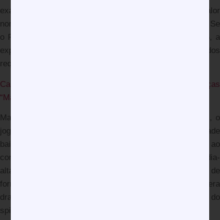
exatamente 150 giros. Cada giro tem 0,25 € de valor
nominal, o que significa que o potencial bruto é 37,50 €. Se
o RTP (retorno ao jogador) do slot escolhido for 96,5%, a
expectativa real de retorno cai para 36,14 € antes dos
requisitos de aposta.
Casino Curacao Portugal: O Lado Sombrio das Licenças
“Mágicas”
Mas o problema não para na expectativa. Muitas vezes, o
jogo escolhido – por exemplo, Starburst – tem volatilidade
baixa, o que gera vitórias pequenas e frequentes; ao
contrário de Gonzo’s Quest, que tem volatilidade média-
alta, e pode transformar um ganho de 0,30 € em 15 € de
forma esporádica. Essa diferença de volatilidade altera
drasticamente a probabilidade de cumprir 30x o valor do
spin, requisito típico nos termos.