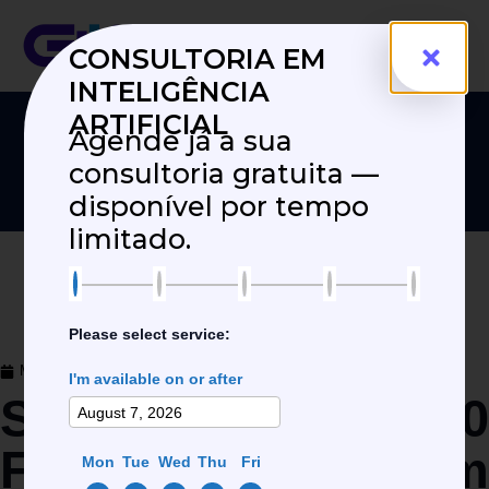
CONSULTORIA EM
INTELIGÊNCIA
ARTIFICIAL​
Agende já a sua
consultoria gratuita —
disponível por tempo
limitado.
Voltar
Please select service:
May 17, 2026
I'm available on or after
Sunny Spins 150
Free Spins sem
Mon
Tue
Wed
Thu
Fri