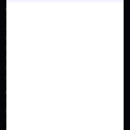
Serviços
Software à Medida
Agentes de IA
Plugins para Wordpress
Consultoria
APIs de Integrações
Growth Marketing
Growth Academy
Agentes de IA
SDR - Pré-venda
BDR - Prospecção
Venda