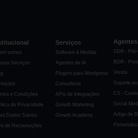
Agentes
stitucional
Serviços
SDR - Pré
em somos
Software à Medida
BDR - Pro
ssos Serviços
Agentes de IA
Venda
og
Plugins para Wordpress
Suporte ao 
ntactos
Consultoria
CS - Cust
rmos e Condições
APIs de Integrações
Social Med
ítica de Privacidade
Growth Marketing
Artigo de 
us Dados Salvos
Growth Academy
Personaliz
vro de Reclamações