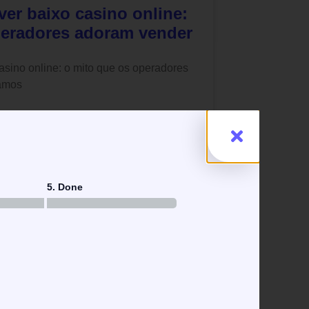
er baixo casino online:
peradores adoram vender
asino online: o mito que os operadores
vamos
5. Done
doces: o pior truque de
nda acreditas
ior truque de marketing que ainda