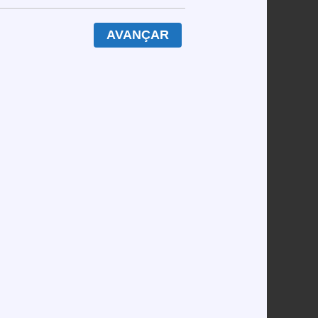
AVANÇAR
ivo a dinheiro: o caos
nguém te conta
iro: o caos lucrativo que ninguém te