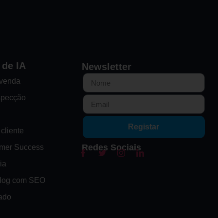
 de IA
Newsletter
-venda
specção
Registar
cliente
Redes Sociais
omer Success
ia
Blog com SEO
ado