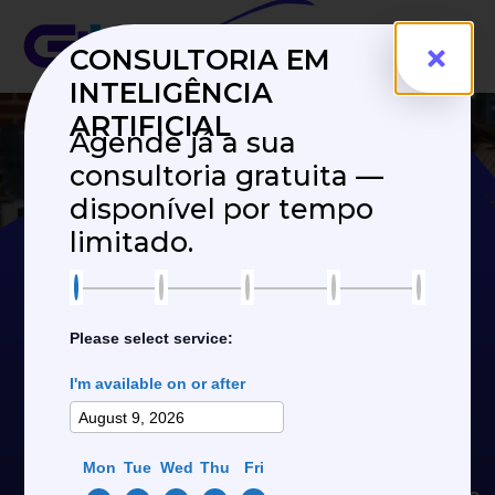
content
CONSULTORIA EM
INTELIGÊNCIA
ARTIFICIAL​
Agende já a sua
Agente de IA - Artigos de Blog com
consultoria gratuita —
SEO
disponível por tempo
limitado.
Eleve o seu
negócio ao
Please select service:
próximo
I'm available on or after
nível
Aqui sabe exatamente
quanto vai pagar, sem
Mon
Tue
Wed
Thu
Fri