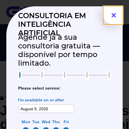
CONSULTORIA EM
INTELIGÊNCIA
ARTIFICIAL​
Agende já a sua
consultoria gratuita —
disponível por tempo
limitado.
Voltar
Please select service:
May 17, 2026
I'm available on or after
Jogar no números
da roleta nunca foi
Mon
Tue
Wed
Thu
Fri