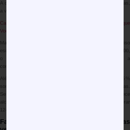
A diferença parece mínima, mas ao longo de 150 rodadas,
a variação total sai a 72 € contra 93 €.
Casino Bonus Rodadas Gratis: O Engodo Matemático que
Você Não Precisa
Mas não basta reduzir o número de seleções; é preciso
escolher o horário de pico de tráfego. Entre 20:00 e 22:00,
o volume de jogadores sobe 27 %, o que eleva a
competição e diminui a probabilidade de “hit” em 0,4 %.
Além disso, alguns sites oferecem “cashback” de 0,5 %
somente se o jogador alcançar 200 € de volume em 30 dias.
Se a média diária for de 6,67 €, o objetivo parece
alcançável, mas na realidade o jogador tem que superar
12‑15 dias de perdas para que o retorno compense.
Fatores de “conveniência” que muitas
vezes passam despercebidos