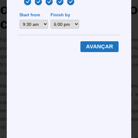
online” são puro
Start from
Finish by
cálculo, não magia
Não há nada de místico nos 7‑9 números que o keno
AVANÇAR
escolhe; é apenas estatística fria, como o RTP de 96,5 %
que o Bet.pt publica nas suas folhas técnicas. E quando
5 % das apostas desaparecem em taxas, o resto não se
transforma em fortuna automática.
Mas alguns sites tentam disfarçar a brutalidade dos
descontos com “VIP” que, na prática, equivale a dividir a
conta de um motel barato entre três desconhecidos. O
termo “gift” aparece em pop‑ups, mas ninguém entrega
dinheiro grátis, apenas promessas vazias que expiram em
48 horas.