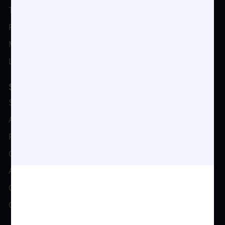
Termos e Condições
Política de Privacidade
Maus Dados Salvos
Livro de Reclamações
Serviços
Software à Medida
Agentes de IA
Plugins para Wordpress
Consultoria
APIs de Integrações
Growth Marketing
Growth Academy