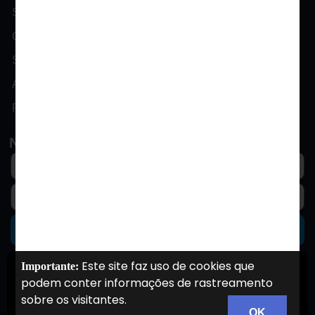
Suporte ao cliente
CS - Customer Success
Social Media
Artigo de Blog com SEO
Personalizado
Newsletter
Registar
Redes Sociais
Este site faz uso de cookies que
Importante:
podem conter informações de rastreamento
sobre os visitantes.
OK