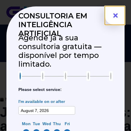
CONSULTORIA EM
INTELIGÊNCIA
ARTIFICIAL​
Agende já a sua
consultoria gratuita —
disponível por tempo
limitado.
Voltar
Please select service:
May 17, 2026
I'm available on or after
Jogar bingo grátis:
a realidade amarga
Mon
Tue
Wed
Thu
Fri