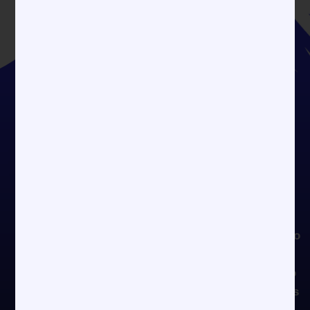
Eleve o seu
negócio ao
próximo
nível
Aqui sabe exatamente
quanto vai pagar, sem
surpresas. O nosso preço
médio é 30 a 40% abaixo
do praticado no mercado
e entregamos os projetos