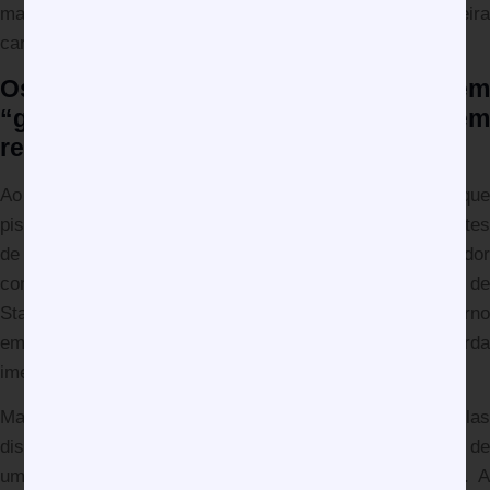
maioria deles perde antes mesmo de terminar a primeira
cartela.
Os truques de marketing que parecem
“grátis” mas são pura contagem
regressiva
Ao abrir o lobby da PokerStars, o primeiro botão que
piscam “Bingo Grátis” tem um timer de 14 segundos antes
de fechar a oferta. Esse detalhe impede que o jogador
compare a taxa de acerto com a de uma partida de
Starburst, onde um spin pode render até 5 000 % de retorno
em segundos, mas com risco quase zero de perda
imediata.
Mas não é só tempo de espera. O número de cartelas
distribuídas por sessão costuma ser 5, enquanto o custo de
uma cartela completa em casinos reais chega a 12 €. A