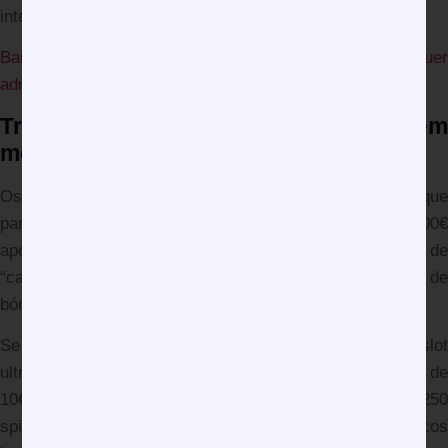
intensa.
Baixar jogo de bacará grátis: o mito que ninguém quer
admitir
Truques de “cash‑out” que ninguém
menciona
Os termos de PokerStars descrevem um “cash‑out” que
parece generoso: 10% de bónus convertido a cada 5 000€
apostados. Na realidade, 5 000€ × 10% = 500€ de
“cash‑out”, mas só depois de ter investido já 40 000€ de
bónus, o que equivale a 20 000 spins de 2€ cada.
Se comparar o ritmo de um jogo de roleta ao de uma slot
ultra‑rápida, percebe‑se que a roleta exige 50 apostas de
10€ para atingir 500€ de volume, enquanto a slot faz 250
spins de 2€ para o mesmo efeito – um detalhe que poucos