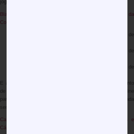
jogadores analisam antes de aceitar o bónus.
Blackjack Speed com Bónus: A Verdade Crua por Trás da
Corrida ao Dinheiro
Exemplo 1: Bónus de 50€, requisito 30x → 1 500€ de
aposta necessária.
Exemplo 2: Bónus de 75€, requisito 25x → 1 875€ de
aposta necessária.
Exemplo 3: Bónus de 100€, requisito 20x → 2 000€ de
aposta necessária.
E ainda tem quem acredite que “VIP” significa tratamento
de luxo. Na verdade, o “VIP” de muitos casinos online
parece um motel barato com pintura nova – apenas fachada
sem nenhum conforto real.
Casino perto de Tróia: Oásis de Promessas Vazias e
Cálculos Cínicos