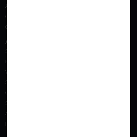
APIs de Integrações
Growth Marketing
Growth Academy
Agentes de IA
SDR - Pré-venda
BDR - Prospecção
Venda
Suporte ao cliente
CS - Customer Success
Social Media
Artigo de Blog com SEO
Personalizado