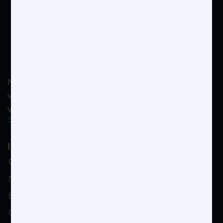
Nosso diferencial está na combinação entre
velocidade de entrega, qualidade técnica e
visão estratégica.
Saiba Mais
Institucional
Quem somos
Nossos Serviços
Blog
Contactos