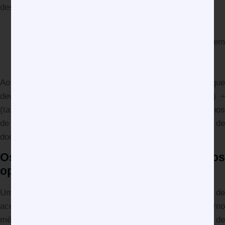
desce ainda mais rápido, deixando‑o tonto e sem saldo.
Betclic – 1 800 jogos, 0,01 € por spin grátis.
Casino Portugal – 10 % de cashback, 500 € em
apostas para 50 € de retorno.
888casino – 2 350 slots, volatilidade alta.
Ao escolher onde jogar casino Tróia, a primeira conta que
deve fazer é simples: (bónus + frequência de aposta) ÷
(taxa de turnover) = expectativa real. Se a conta der menos
de 0,5, fuja como se estivesse a evitar um trânsito de
domingo.
Os truques matemáticos que os
operadores não lhe contam
Uma das táticas mais comuns das casas é inflar a taxa de
aceitação de “free spins” com um RNG que faz o retorno
médio cair de 96 % para 92 % quando a aposta mínima é de