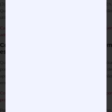
(3) suporte ao cliente com tempo de resposta inferior a 2 h.
Qualquer oferta que não cumpra dois destes critérios é tão
útil quanto um guarda‑sol num dia de chuva.
Casino online bingo grátis: o engodo que ninguém quer
admitir
Como transformar a frustração em
estratégia de longo prazo
Quando a realidade bate, deve‑se adaptar. Jogar em Tróia
pode ser comparado a operar uma pequena banca de
apostas: cada decisão tem um peso numérico, não
emocional.
Como levantar dinheiro bingo sem ser iludido por
promessas de “VIP” grátis
Por exemplo, ao apostar 20 € em um slot como Starburst,