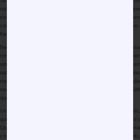
Se ainda acredita que “VIP” é sinónimo de tratamento de
realeza, permita-me lembrar que o melhor “VIP” que
encontrará em Tróia é uma cadeira de plástico com
cobertura de veludo, ainda que alguns sites tentem vender-
lhe a ilusão de “acesso exclusivo”.
Betclic, por exemplo, tem 1 800 jogos e ainda oferece uma
ronda de spins grátis que, na prática, equivale a receber
um “gift” de 0,01 € por minuto de jogo. Casino Portugal, por
outro lado, ostenta um “cashback” de 10 % nas perdas
mensais, mas o cálculo revela que para recuperar 50 € são
necessários 500 € em apostas, o que torna a oferta tão útil
quanto um guarda‑chuva de papel.
Um outro nome que não pode ser ignorado é a 888casino,
que apresenta 2 350 slots, incluindo Starburst e Gonzo’s
Quest, mas a volatilidade de Gonzo’s Quest faz a mesma
coisa que um roller‑coaster de parque barato: sobe rápido,