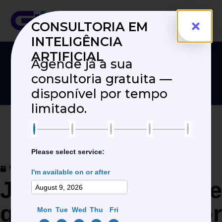
CONSULTORIA EM
INTELIGÊNCIA
ARTIFICIAL​
Agende já a sua
consultoria gratuita —
disponível por tempo
limitado.
Voltar
Please select service:
May 17, 2026
I'm available on or after
Jogar poker online
grátis é o maior
Mon
Tue
Wed
Thu
Fri