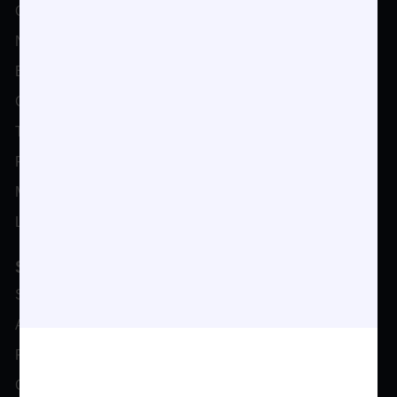
Quem somos
Nossos Serviços
Blog
Contactos
Termos e Condições
Política de Privacidade
Maus Dados Salvos
Livro de Reclamações
Serviços
Software à Medida
Agentes de IA
Plugins para Wordpress
Consultoria