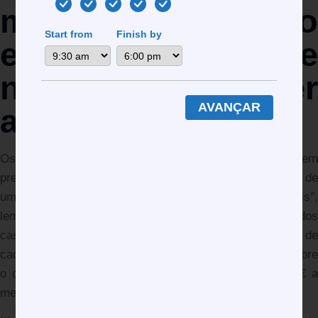
machines: o
Start from
Finish by
engodo que
ninguém quer
AVANÇAR
admitir
Os anúncios prometem 100 giros grátis como se fossem
presentes de Natal, mas a realidade tem a mesma graça de
um cheque sem fundos. Quando um site diz “jogue grátis”,
lembre‑se que o único “grátis” está na ilusão. A maioria dos
casinos online, como Betclic e Solverde, calcula o valor de
cada spin como se fosse uma taxa oculta de 0,02 % sobre
o depósito, o que, em 1 000 € jogados, equivale a 20 € a
menos no bolso.