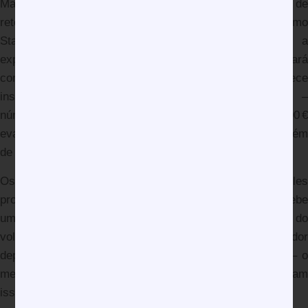
Mas vamos além das promessas. Imagine que a taxa de
retorno ao jogador (RTP) de um slot clássico como
Starburst seja 96,1 %. Se apostar 5 € por rodada, a
expectativa matemática indica que, a longo prazo, ficará
com 4,80 € por rodada. Essa perda de 0,20 € parece
insignificante, mas ao multiplicar por 2 000 giradas –
número típico de um jogador “casual” – chega‑se a 400 €
evaporados, sem falar a frustração de não ver nada além
de luzes piscantes.
Os programas VIP são ainda mais ridículos. Eles
prometem “tratamento premium” enquanto o cliente recebe
um programa de pontos que, na prática, converte 1 % do
volume de apostas em recompensas. Se um jogador
deposita 500 € por mês, recebe apenas 5 € de crédito – o
mesmo que um café expresso na Lisboa. E ainda chamam
isso de “benefício”.