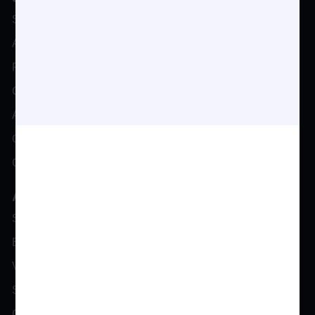
Software à Medida
Agentes de IA
Plugins para Wordpress
Consultoria
APIs de Integrações
Growth Marketing
Growth Academy
Agentes de IA
SDR - Pré-venda
BDR - Prospecção
Venda
Suporte ao cliente
CS - Customer Success