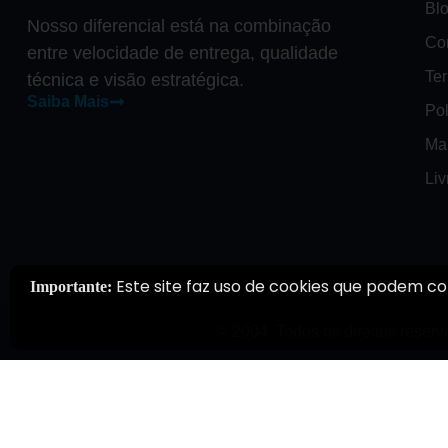
Bl
Nosso diferencial está na combinação
Co
entre velocidade de entrega, qualidade
Te
técnica e visão estratégica.
Saiba Mais
Pol
Ma
Li
Este site faz uso de cookies que podem co
Importante:
© 2004. Todos os direitos reserv