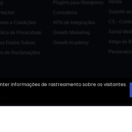
Venda
og
Plugins para Wordpress
Suporte ao 
ntactos
Consultoria
CS - Cust
rmos e Condições
APIs de Integrações
Social Med
ítica de Privacidade
Growth Marketing
Artigo de 
us Dados Salvos
Growth Academy
Personaliz
vro de Reclamações
nter informações de rastreamento sobre os visitantes.
ados.