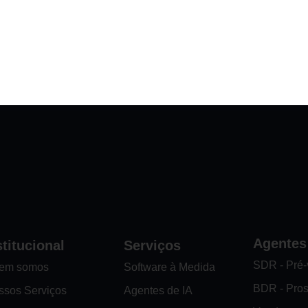
Fale com um especialista
Agentes
stitucional
Serviços
SDR - Pré
em somos
Software à Medida
BDR - Pro
ssos Serviços
Agentes de IA