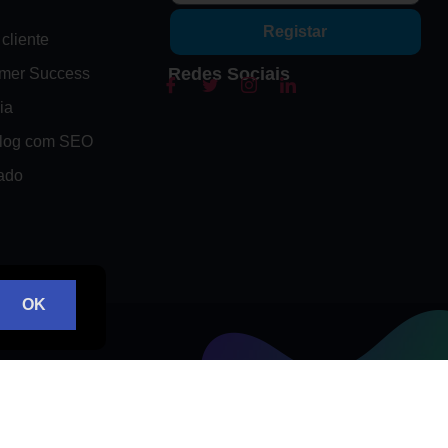
Registar
cliente
Redes Sociais
omer Success
ia
Blog com SEO
ado
OK