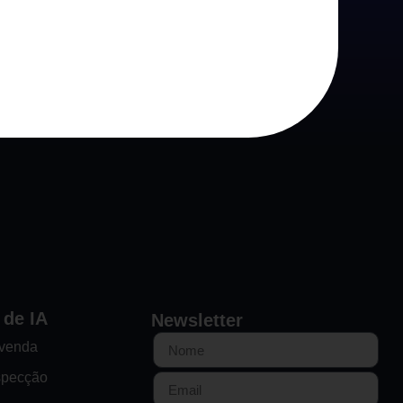
 de IA
Newsletter
-venda
specção