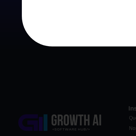
In
Qu
No