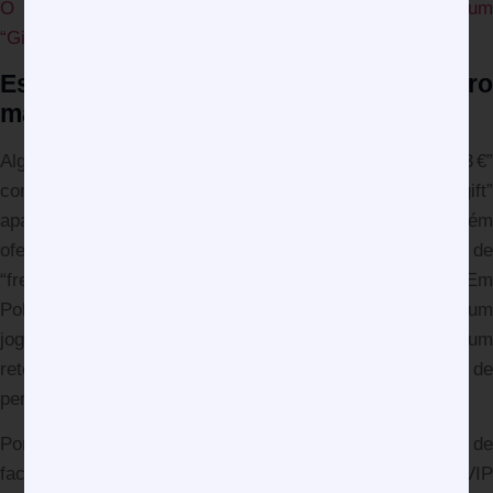
O Bingo ao Vivo em Portugal: O Jogo que Não Vale um
“Gift”
Estratégias “premium” que são puro
marketing
Alguns cassinos anunciam “promoções de depósito de 3 €”
como se fosse um presente de Natal. A palavra “gift”
aparece em letras maiúsculas nos banners, mas ninguém
oferece dinheiro grátis; o que se oferece é um código de
“free spin” que vale, no máximo, 0,05 € por rodada. Em
PokerStars, por exemplo, o bônus de 3 € transforma‑te num
jogador que recebe 5 “free spins”, cada um gerando um
retorno esperado de 0,02 €, totalizando 0,10 € – 90 % de
perda garantida.
Porque as casas de jogo adoram a ilusão, criam “VIP” de
facto para quem deposita 3 €, mas o tratamento VIP