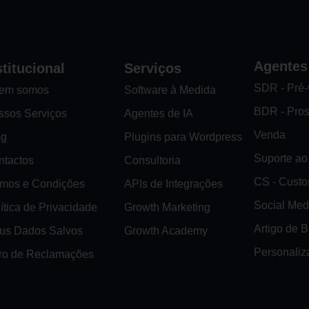
Agentes
stitucional
Serviços
SDR - Pré
em somos
Software à Medida
BDR - Pro
ssos Serviços
Agentes de IA
Venda
og
Plugins para Wordpress
Suporte ao 
ntactos
Consultoria
CS - Cust
rmos e Condições
APIs de Integrações
Social Med
ítica de Privacidade
Growth Marketing
Artigo de 
us Dados Salvos
Growth Academy
Personaliz
vro de Reclamações