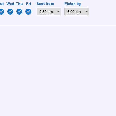
Tue
Wed
Thu
Fri
Start from
Finish by
íveis.
mas que os operadores adoram chamar de
us spins para novos jogadores; na realidade, o valor máx
× o valor do bônus, ou seja, 300 € de jogo antes de poder re
rtões antes de poder levantar o prêmio de 0,05 €.
 que “taxa escondida”. No mesmo sentido, o PokerStars ofe
você precisará de 5 000 jogadas para simplesmente movimentar
res que perdem mais de 7 rondas consecutivas – um detalh
que não valem mais que um suspiro de sor