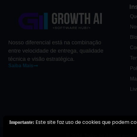
In
Qu
No
Bl
Nosso diferencial está na combinação
Co
entre velocidade de entrega, qualidade
Te
técnica e visão estratégica.
Saiba Mais
Pol
Ma
Li
Este site faz uso de cookies que podem co
Importante:
© 2004. Todos os direitos reserv