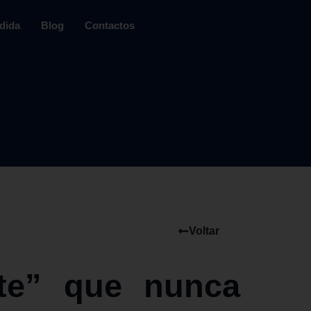
dida
Blog
Contactos
Voltar
nte” que nunca