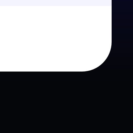
alinhado com as necessidades
 nem funcionalidades que não