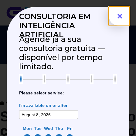
CONSULTORIA EM
INTELIGÊNCIA
ARTIFICIAL​
Agende já a sua
consultoria gratuita —
disponível por tempo
limitado.
Voltar
Please select service:
May 17, 2026
I'm available on or after
Sites de cassino
com PayPal: o
Mon
Tue
Wed
Thu
Fri