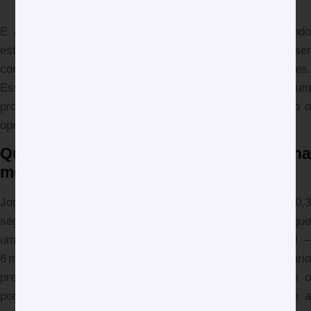
Cashback VIP 888casino: 5 %
E ainda tem a questão da verificação KYC que, segundo
estudos internos de 2025, leva em média 3,2 dias para ser
concluída usando PayPal, contra 1,8 dias para cartões.
Esse atraso transforma cada “promoção relâmpago” em um
processo moroso, como uma roleta que só gira quando o
operador sente vontade.
Quando a velocidade das slots se torna
metáfora da burocracia
Jogos como Starburst têm tempos de rodada de 0,3
segundos, quase instantâneos comparados ao tempo que
um cliente leva para confirmar um saque via PayPal –
6 minutos de espera, 12 minutos se o banco intermediário
precisar de autorização. Essa disparidade ilustra bem o
ponto: a agilidade das slots não tem nada a ver com a