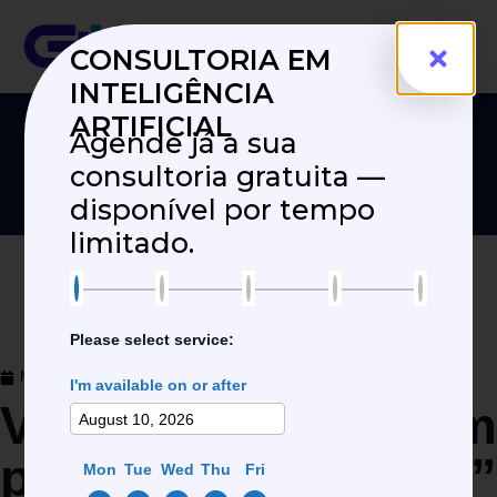
CONSULTORIA EM
INTELIGÊNCIA
ARTIFICIAL​
Agende já a sua
consultoria gratuita —
disponível por tempo
limitado.
Voltar
Please select service:
May 17, 2026
I'm available on or after
Vip blackjack em
português: o “luxo”
Mon
Tue
Wed
Thu
Fri