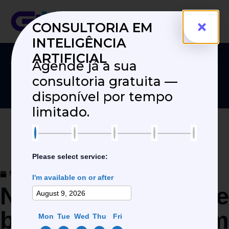
CONSULTORIA EM
INTELIGÊNCIA
ARTIFICIAL​
Agende já a sua
consultoria gratuita —
disponível por tempo
limitado.
Voltar
Please select service:
May 17, 2026
I'm available on or after
Nitrobet bónus de
boas‑vindas sem
Mon
Tue
Wed
Thu
Fri