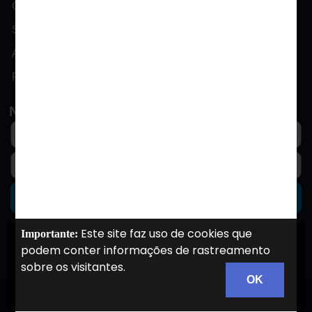
CS - Customer Success
Social Media
Artigo de Blog com SEO
Personalizado
Newsletter
Registar
Redes Sociais
Este site faz uso de cookies que
Importante:
podem conter informações de rastreamento
sobre os visitantes.
OK
© 2004. Todos os direitos reservados.