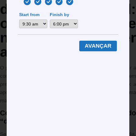
depósito Portugal:
Start from
Finish by
o engodo que
ninguém quer
AVANÇAR
admitir
O primeiro problema que os jogadores encontram ao abrir a
conta na Nitrobet é o “bónus” que promete 10 € sem
precisar de depósito, porém, o prazo para cumprir 30 x a
aposta mínima de 0,20 € transforma um presente em uma
maratona de 6 h de rolagens sem fim.
Como a matemática destrói a ilusão do
“dinheiro grátis”
Se cada rodada de Starburst paga 0,50 € em média,