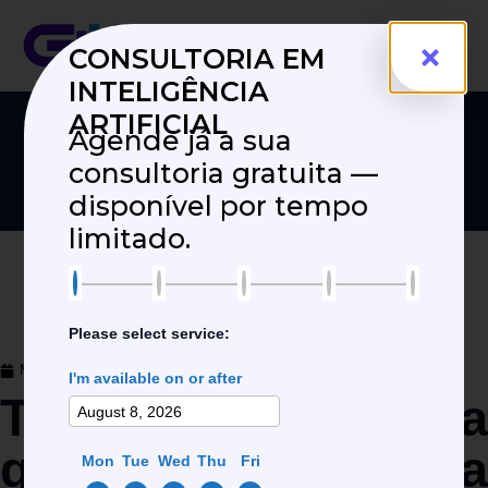
CONSULTORIA EM
INTELIGÊNCIA
ARTIFICIAL​
Agende já a sua
consultoria gratuita —
disponível por tempo
limitado.
Voltar
Please select service:
May 17, 2026
I'm available on or after
Truques para
ganhar sempre na
Mon
Tue
Wed
Thu
Fri