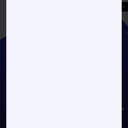
Email
WhatsApp
LinkedIn
X
Eleve o seu
negócio ao
próximo
nível
Aqui sabe exatamente
quanto vai pagar, sem
surpresas. O nosso preço
médio é 30 a 40% abaixo
do praticado no mercado