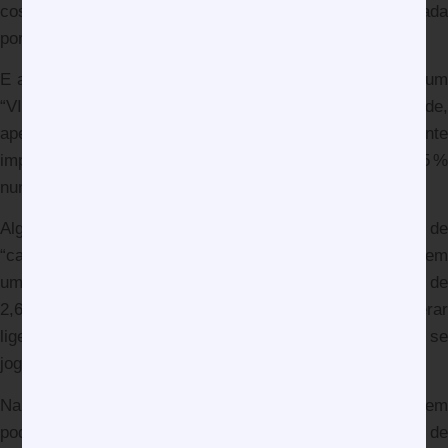
costuma ser 5 000 €. Essa discrepância pode ser explorada
por quem controla o bankroll com rigor matemático.
E a questão dos “VIP” não passa de marketing barato; um
“VIP” que promete cashback de 5 % na roleta, na realidade,
apenas reduz a vantagem da casa em 0,13 %, praticamente
imperceptível no longo prazo – como um desconto de 0,5 %
numa compra de supermercado.
Alguns sites, como PokerStars, ainda inserem regras de
“casa pequena” que permitem ao dealer colocar a bola em
um dos 37 números com probabilidade de 2,7 % em vez de
2,6 % – diferença mínima, mas suficiente para alterar
ligeiramente a expectativa de 6,5 % para 6,8 % quando se
joga com apostas de alta frequência.
Na prática, a diferença entre 2,70 % e 5,26 % de vantagem
pode ser comparada a um aumento de 3,56 % no custo de