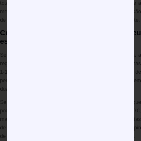
totaliza 40 €, mas o retorno médio por roda ainda segue a
mesma esperança da roleta principal, oferecendo a ilusão
de multiplicar ganhos sem mudar a matemática subjacente.
Como escolher a roleta certa para o teu
estilo de jogo
Se preferes risco controlado, opta pela francesa e usa a
regra “en prison”. Por exemplo, aposta 20 € nas colunas
1‑18 e, se o zero aparecer, recuperas 10 € ao invés de
perder tudo – isso equivale a uma perda de apenas 5 % em
duas rodadas.
Se desejas emoção, a americana oferece o duplo zero que
pode transformar um lucro de 15 € em uma perda de 30 €,
mas ao mesmo tempo cria oportunidades para estratégias
de “martingale” mais agressivas – embora, como um spin
de Starburst, a probabilidade de ficar sem saldo seja alta.