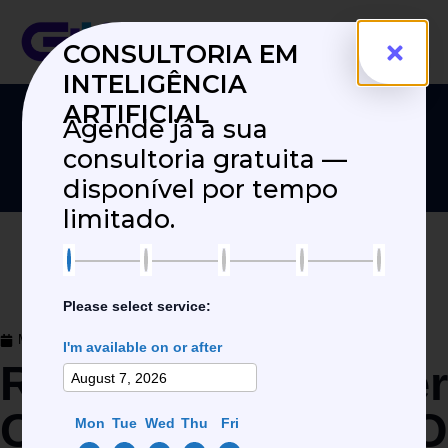
CONSULTORIA EM
INTELIGÊNCIA
ARTIFICIAL​
Agende já a sua
consultoria gratuita —
disponível por tempo
limitado.
Voltar
Please select service:
May 17, 2026
I'm available on or after
RTP nos Póker
Online: O
Mon
Tue
Wed
Thu
Fri