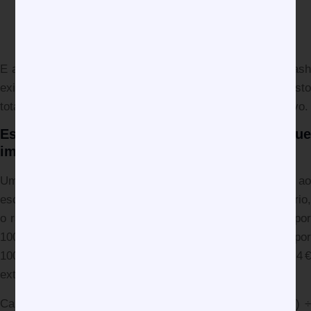
Rake Bet.pt: 2,2 %
Rake Solverde: 2,9 %
Rake Estoril: 3,0 %
E ainda tem a taxa de “rebuy” que algumas mesas de cash
exigem. Um rebuy de 20 € a cada 50 mãos eleva o custo
total em cerca de 8 €, diminuindo ainda mais o RTP efetivo.
Estratégias de ajuste de RTP: números que
importam
Um jogador experiente pode melhorar o seu “RTP” ao
escolher mesas limitadas a 0,02 € de blind. Nesse cenário,
o rake mensal cai de 2,5 % para 1,8 %, e o lucro médio por
100 mãos sobe de 1,2 € para 2,0 €. A diferença de 0,8 € por
100 mãos, multiplicada por 300 mãos diárias, gera 2,4 €
extra por dia – ou 72 € por mês.
Calculando a expectativa de lucro: (Valor ganho – rake) ÷