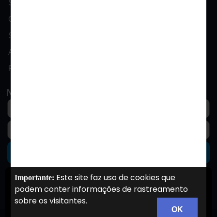
Suporte ao cliente
CS - Customer Success
Social Media
Artigo de Blog com SEO
Personalizado
Newsletter
Registar
Redes Sociais
Este site faz uso de cookies que
Importante:
podem conter informações de rastreamento
sobre os visitantes.
OK