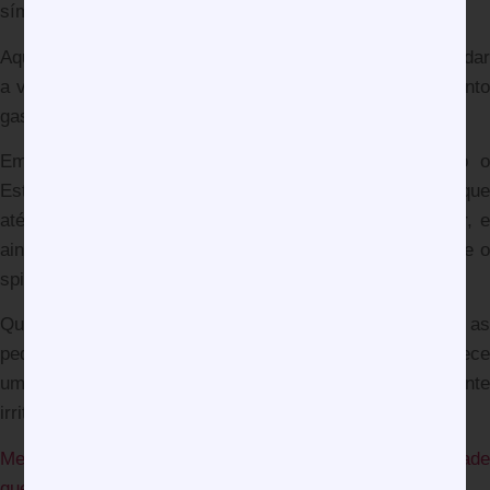
símbolos “sticky”.
Aqueles que ainda acreditam que 10 “free spins” vão mudar
a vida acabam recebendo apenas 0,3 € de lucro, enquanto
gastam 5 € para desbloquear a funcionalidade de hold.
Em termos de UI, a maioria das plataformas, como o
Estoril, põe o botão “Hold” em um canto tão pequeno que
até um gato precisaria de óculos de grau para enxergar, e
ainda assim, o jogador pressiona o botão errado e perde o
spin.
Quando comparado ao ritmo de Gonzo’s Quest, onde as
pedras caem a cada 1,2 segundos, o Hold and Spin parece
um desfile de caracóis – demorado, mas inevitavelmente
irritante.
Melhor estratégia para blackjack europeu: a dura verdade
que ninguém lhe vende