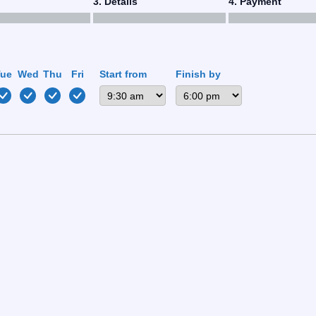
3. Details
4. Payment
onzo’s Quest porque parece uma oportunidade fácil. Na rea
 ganho máximo de 0,10 €. Se considerares o custo de opor
pin perde 10 € de valor esperado.
Tue
Wed
Thu
Fri
Start from
Finish by
ma de 100 €
mas com comissão de 1,75 %
r mês
res Revolut para depositar 500 € num casino que cobra 2 
m ROI de 48 % antes de considerar a perda esperada nas slot
erece volatilidade baixa, permitindo ganhos pequenos e
m raras, pagamentos. Se o teu objetivo for “diversão rápida”
-te sentir como se estivesses a escavar ouro num leito de 
 requisitos de rollover são calculados sobre o valor do bô