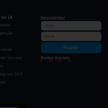
 de IA
Newsletter
-venda
specção
Registar
cliente
Redes Sociais
omer Success
ia
Blog com SEO
ado