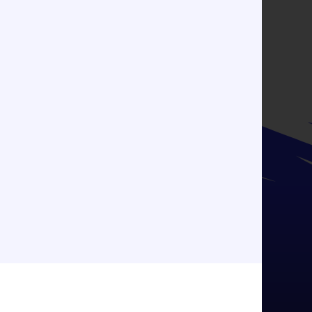
negócio ao
l
ar, sem surpresas. O nosso