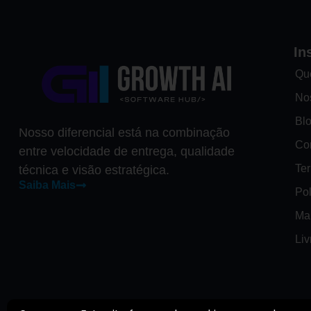
In
Qu
No
Bl
Nosso diferencial está na combinação
Co
entre velocidade de entrega, qualidade
Te
técnica e visão estratégica.
Saiba Mais
Pol
Ma
Li