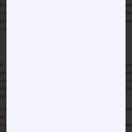
Em contraste, um bingo de 0,05 € permite 40 jogadas por
2 €, o que dá mais “tentativas” antes da primeira derrota;
porém, o payout médio diminui de 80 % para 70 %, segundo
cálculos internos de um analista que ninguém lê.
0,05 € – 40 jogadas por 2 €
0,10 € – 20 jogadas por 2 €
0,30 € – 6,6 jogadas por 2 €
E se comparares a isso Gonzo’s Quest, onde cada spin
pode disparar multiplicadores de até 10 ×, o bingo parece
um jogo de paciência, mas a diferença está no risco: no
slot, uma única vitória pode cobrir dezenas de apostas de
bingo.
Caça Niqueis Macetes: O Manual do Cético que Sobrevive
ao Barulho das Promoções
Casino sem licença 2026: o caos regulatório que ninguém