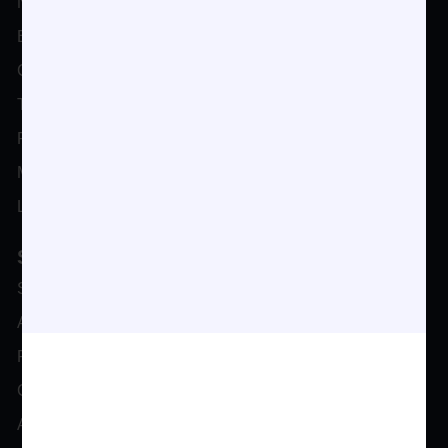
Nossos Serviços
Blog
Contactos
Termos e Condições
Política de Privacidade
Maus Dados Salvos
Livro de Reclamações
Serviços
Software à Medida
Agentes de IA
Plugins para Wordpress
Consultoria
APIs de Integrações