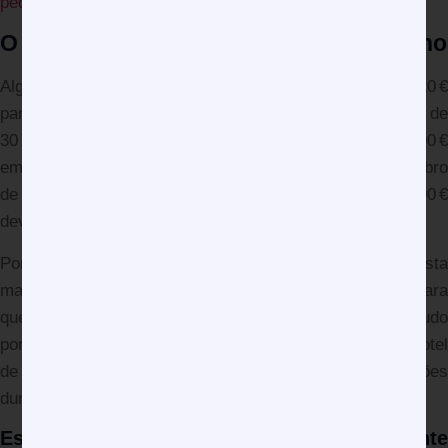
pediu
O impacto real nas promoções de casino
Alguns sites prometem “bônus de boas‑vindas” de 20 €
para quem deposita 10 €, mas o truque está no rollover de
30 ×. Se a aposta mínima for 0,10 €, precisas jogar 3 000 €
em bingo para cumprir o requisito – praticamente o dobro
de um slot como Starburst, que precisa de apenas 600 €
devido ao maior RTP.
Por causa disso, os “VIP” que recebem limites de aposta
mais altos pagam 0,50 € por jogada, dobrando o risco para
quem ainda acha que a sorte muda num clique. E isso tudo
porque o marketing gosta de pintar o “VIP” como um hotel
de luxo quando na prática é um albergue com colchões
duros.
Estratégias que funcionam – se realmente