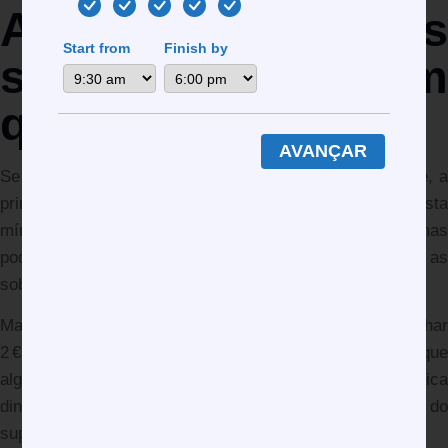
A verdade que os
Start from
Finish by
sites não querem
que descubras
AVANÇAR
Se calças o casaco de cético e entras num bingo online, a
primeira coisa que te atira ao rosto é o número da aposta
mínima – geralmente 0,10 € nos sites como Bet.pt, mas
pode ser 0,05 € no 888casino se quiseres brincar com as
sobras do jantar.
Mas 0,10 € não é só um número; é a diferença entre ganhar
2 € numa rodada e perder 0,20 € numa taxa de serviço que
alguns chamam de “gift”. Porque, claro, “gift” não significa
dinheiro gratuito, mas o custo de um sorriso forçado do
suporte ao cliente.