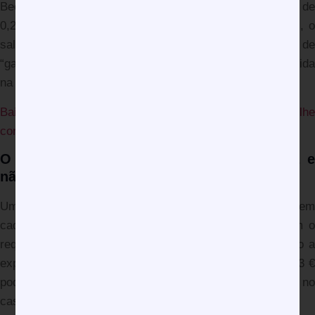
Because the house edge in slots ronda 5%, cada giro de
0,20 € devolve, em média, 0,19 €. Depois de 200 giros, o
saldo esperado cai 2 €. Ainda assim, o marketing fala de
“ganhos instantâneos” como se fosse um carro de corrida
na pista de um parque de diversões.
Baixar blackjack para iPhone: o saque frio que ninguém lhe
contou
O que realmente importa: matemática fria e
não promessas de “free”
Um estudo interno de 2023 mostrou que 7 jogadores em
cada 10 que usam o bónus de Glitchspin não atingem o
requisito de apostas em 30 dias, e acabam convertendo a
experiência num custo de 13 € de taxa de transação. 13 €
pode comprar duas cervejas artesanais em Lisboa, mas no
casino representa 65% do lucro potencial do operador.