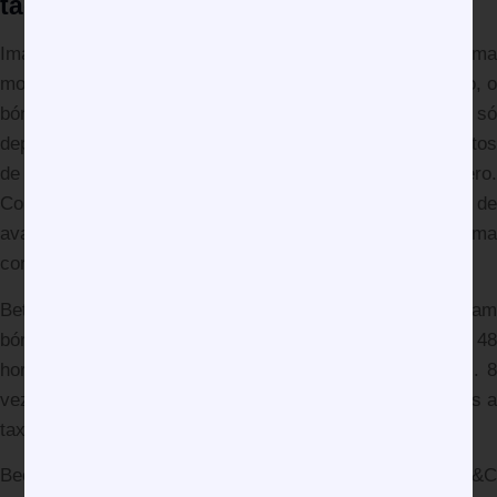
tão ilusório
Imagine que cada giro numa slot como Starburst seja uma
moeda de 0,10 €; ao contrário de um jackpot instantâneo, o
bónus de Glitchspin converte‑se em 10 moedas, mas só
depois de cumprir 150 apostas de 0,04 € cada. 5 minutos
de jogação, 0,20 € efetivo, e o saldo volta a zero.
Comparado ao Gonzo’s Quest, cujo mecanismo de
avalanche gera ganhos de até 5x, o bónus parece uma
corrida de tartarugas.
Betclic já demonstrou que 1,5% dos jogadores que aceitam
bónus sem depósito chegam a retirar mais de 15 € em 48
horas; o restante perde tudo em menos de 30 minutos. 8
vezes mais provável perder do que ganhar, se contarmos a
taxa de retenção de 32% no primeiro dia.
Because the terms are hidden in a 3,000‑word T&C