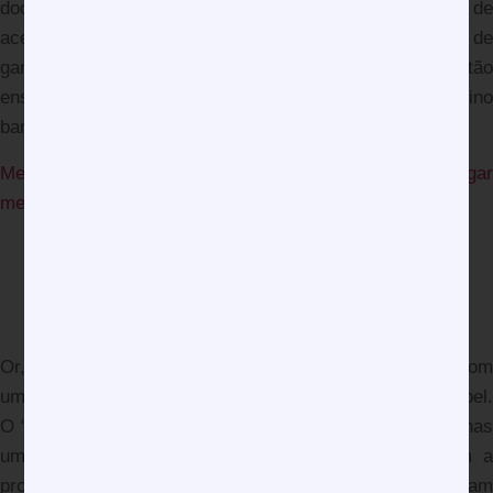
document, the average player reads only 3 linhas antes de
aceitar. 2 linhas para “wagering”, 1 linha para “máximo de
ganho”. O resto? Ignorado. Esse silêncio é tão
ensurdecedor quanto a música de fundo de um casino
barato.
Megaways não são um milagre: a verdade amarga de jogar
megaways slots com dinheiro real
10 giros gratuitos
Requisitos de 200x
Limite de ganho de 0,80 €
Tempo de validade 7 dias
Or, se preferires, pode comparar a “VIP” de Glitchspin com
um motel de três estrelas que só oferece toalhas de papel.
O “VIP” não tem nada a ver com tratamento real; é apenas
uma palavra vazia que tenta enganar o cérebro com a
promessa de exclusividade. 3% dos jogadores que entram