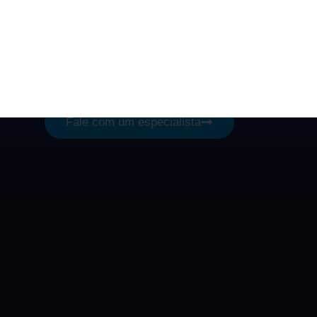
entregamos os projetos em 40 a 50% 
garantimos o desenvolvimento 100% 
da sua empresa, sem pacotes rígidos
lhe interessam.
Fale com um especialista