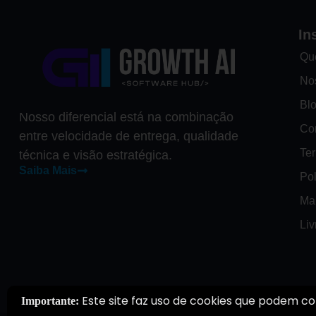
In
Qu
No
Bl
Nosso diferencial está na combinação
Co
entre velocidade de entrega, qualidade
Te
técnica e visão estratégica.
Saiba Mais
Pol
Ma
Li
Este site faz uso de cookies que podem co
Importante: