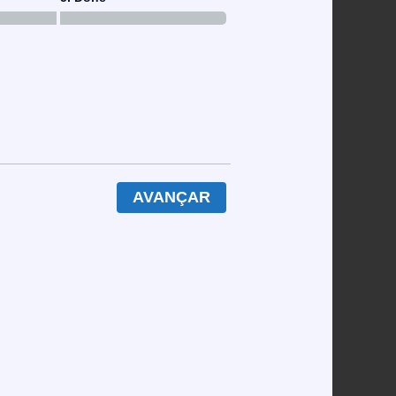
 controlado.
ue para uma conta de 10 000 € significa esperar
o tempo de carregamento de um slot de baixa
AVANÇAR
mas plataformas ainda utilizam cláusulas de
sta 500 € em um slot de 3 linhas e 3 rolos, o
o custo legal em cerca de 250 % comparado a