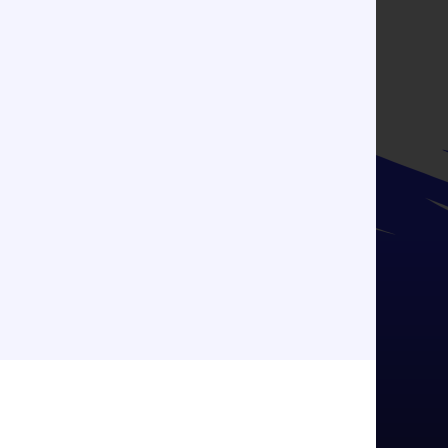
negócio ao
l
ar, sem surpresas. O nosso
aticado no mercado e