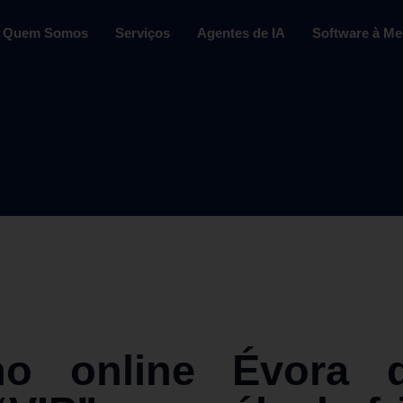
Quem Somos
Serviços
Agentes de IA
Software à Me
o online Évora 