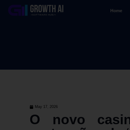
Home
May 17, 2026
O novo casin