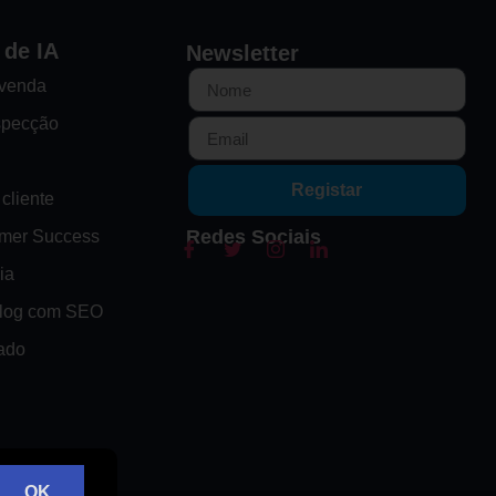
 de IA
Newsletter
-venda
specção
Registar
cliente
Redes Sociais
omer Success
ia
Blog com SEO
ado
OK