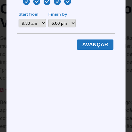
O Truque Que Não
Start from
Finish by
Vale a Pena
Se ainda acredita que 120 giros grátis sem registo vão
AVANÇAR
mudar a sua vida, pense duas vezes. Cada giro pode valer,
no máximo, 0,10 €, o que dá um total de 12 € antes de
impostos. Um número que alguns sites chamam de
“presente”, mas que, na prática, mal cobre a taxa de
conversão de 5 % que a maioria das casas cobra.
Bingo Online Viseu: Onde o “presente” vira custo oculto
Betfair, em termos de transparência, parece um relâmpago:
aparece num instante e desaparece antes que você
consiga agarrar a primeira vitória. Essa mesma volatilidade
está nos caça-níqueis como Starburst, onde as vitórias são