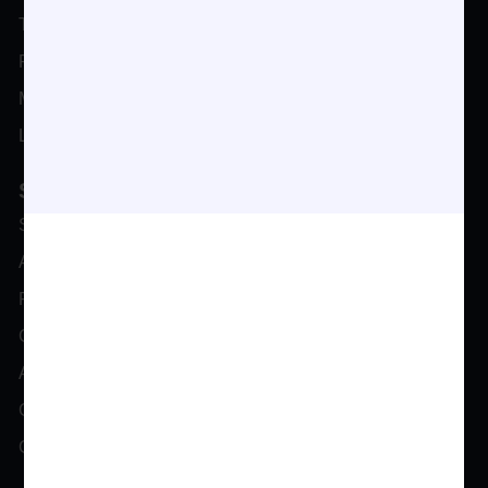
Termos e Condições
Política de Privacidade
Maus Dados Salvos
Livro de Reclamações
Serviços
Software à Medida
Agentes de IA
Plugins para Wordpress
Consultoria
APIs de Integrações
Growth Marketing
Growth Academy