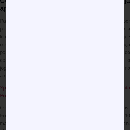
Como escolher um site que não seja
apenas um “cadeado de marketing”
Para quem ainda não cansou de ser seduzido por
promessas de “bónus ilimitado”, o primeiro filtro deve ser a
licença: Portugal tem 2 licenças principais, e um site que
opera sob a licença da Malta (e não tem licença
portuguesa) pode legalmente recolher 12 % a mais de
comissão. Em termos práticos, isso significa que, se o
jogador apostar 1 000 €, 120 € vão diretamente ao cassino
ainda antes de qualquer margem da casa ser aplicada.
SpinLander 220 rodadas grátis exclusivo sem depósito
Portugal: o truque sujo das casas de azar
O segundo critério diz respeito ao histórico de pagamentos.
Em 2021, uma auditoria independente revelou que 3 dos 10
maiores sites atrasaram pagamentos em mais de 72 h,