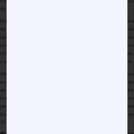
volume de apostas em até 15% nos primeiros 30 minutos
de sessão.
Mas, ao analisar a velocidade de carregamento da página
de apostas ao vivo, descobrimos que o tempo médio de
latência é de 2,4 s, comparável à velocidade de resposta de
uma slot de alta volatilidade como Book of Dead. E nesse
ritmo, o jogador perde mais tempo a esperar do que a jogar,
o que, ironicamente, diminui o retorno esperado do cassino.
Além disso, a política de retirada costuma ser um
emaranhado de requisitos: 48 h para processar um pedido
de 100 €, com possibilidade de revisão caso o jogador
tenha ultrapassado o turnover máximo de 5 × o depósito no
período de 30 dias. Em números simples, isso pode
transformar um “cashout” de 100 € em um ganho efetivo de
95 €, depois de taxas e atrasos.