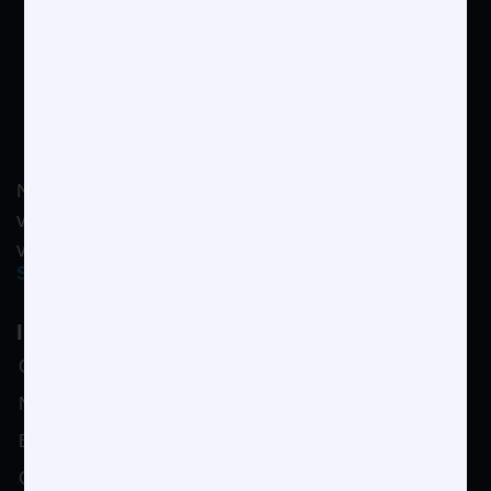
Nosso diferencial está na combinação entre
velocidade de entrega, qualidade técnica e
visão estratégica.
Saiba Mais
Institucional
Quem somos
Nossos Serviços
Blog
Contactos