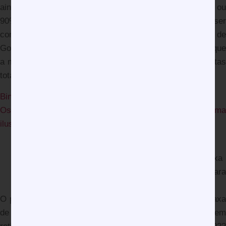
ainda assim o retorno esperado fica em torno de 180 €, ou
90% do valor inicial. Essa diferença de 10 € já pode ser
comparada ao que um jogador ganha num jackpot de
Gonzo’s Quest, que tem volatilidade alta – mas lembra que
a maioria dos jackpots paga menos de 0,01% das apostas
totais.
Bingo Online Funchal: o lado sujo que ninguém conta
Os “melhores sites poker 3 cartas” são apenas mais uma
ilusão de marketing
30x de rollover em slots de média volatilidade
20x de rollover em jogos de mesa com margem baixa
Exigência de depósito mínimo de 20 € para
desbloquear o bónus
O ponto crítico não está no número de spins, mas na taxa
de conversão de jogadores que realmente conseguem