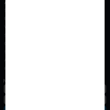
Agentes de IA
SDR - Pré-venda
BDR - Prospecção
Venda
Suporte ao cliente
CS - Customer Success
Social Media
Artigo de Blog com SEO
Personalizado
Newsletter