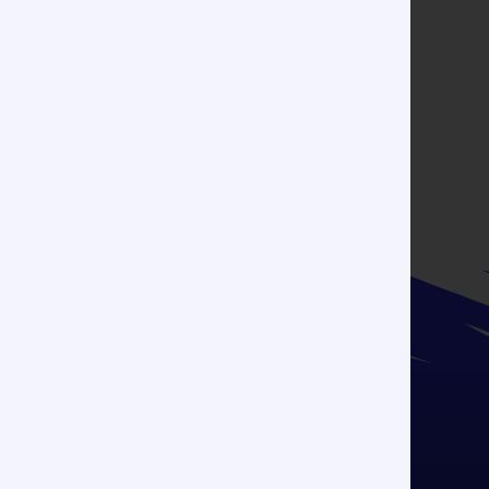
PRÓXIMO
e jogos de azar” são apenas mais um truque de marketing barato
Email
WhatsApp
LinkedIn
X
negócio ao