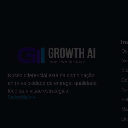
In
Qu
No
Bl
Nosso diferencial está na combinação
Co
entre velocidade de entrega, qualidade
Te
técnica e visão estratégica.
Saiba Mais
Pol
Ma
Li