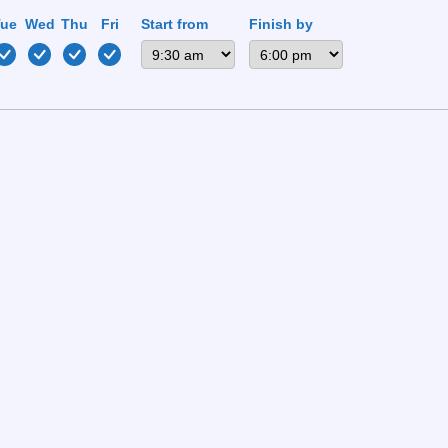
Tue
Wed
Thu
Fri
Start from
Finish by
dade que os “VIP” não querem que descubras
oráveis numa rolagem de dois dados (6‑1 até 1‑6) de um tot
tra um ganho esperado de 16,67€, o que demonstra a futilid
de “cashback” de 5% nas perdas de craps durante fins de
s equivale a 10€, que mal cobre a taxa de 2% aplicada pel
diversão. O interface do craps online costuma esconder o
um tesouro raro. O usuário tem que esperar 2 segundos po
 truque barato que ninguém quer admitir
 100 participantes, a média de vitória está em torno de 
significativo, enquanto a casa recolhe cerca de 3,5 milhões