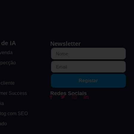
 de IA
Newsletter
-venda
specção
Registar
cliente
Redes Sociais
omer Success
ia
Blog com SEO
ado