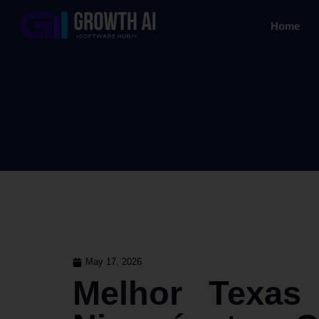
Home
May 17, 2026
Melhor Texas