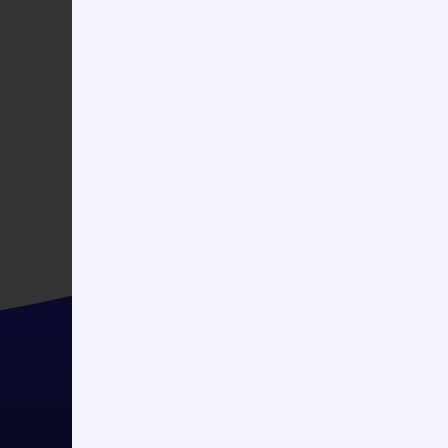
Como escolher casino online quando o “presente” nunca chega