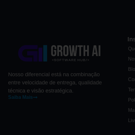
In
Qu
No
Bl
Nosso diferencial está na combinação
Co
entre velocidade de entrega, qualidade
Te
técnica e visão estratégica.
Saiba Mais
Pol
Ma
Li