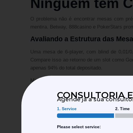
Ninguém tem C
O problema não é encontrar mesas com prém
mentira. Betway, 888casino e PokerStars prom
Avaliando a Estrutura das Mes
Uma mesa de 6‑player, com blind de 0,01/0
Compare isso ao retorno de um slot como Gon
apenas 94% do total depositado.
Mas a diferença crucial está no “tempo de d
analisar a board – e esse número dobra se ho
CONSULTORIA EM
Agende já a sua consultor
Blind 0,05/0,10 € – rake 5 % por mão.
Blind 0,10/0,20 € – rake 4,5 % por mão.
1. Service
2. Time
Blind 0,25/0,50 € – rake 4 % por mão.
E, ainda assim, muitos acreditam que um “gi
Please select service:
prática, o rollover de 30x transforma esse