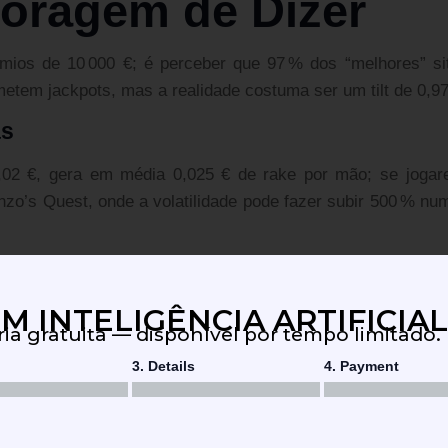
oragem de Dizer
ios de 10 000 €; é perceber que 97 % dos “melhores” si
etem jackpots, mas a realidade costuma ser um tilt de 0,97
as
,02 €, gera em média 0,025 € de rake por mão; se jogare
zo’s Quest, onde a volatilidade pode fazer subir 500 % nu
ecisão”. Enquanto um spin de Starburst dura 3 segundos,
uver jogadores mais experientes ao redor.
 INTELIGÊNCIA ARTIFICIAL​
ia gratuita — disponível por tempo limitado.
3. Details
4. Payment
ft” de 20 € em forma de bônus sem rollover será suficie
s 20 € em 600 €, mas só quando gastas 18 € por dia, o q