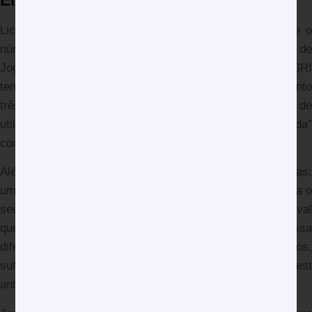
Licenças são como números de série de um carro: se o
número for 12345‑EU, você sabe que a Autoridade de
Jogos de Malta (MGA) aprovou o site; se for 987‑PT, a SRI
tem o controlo. 2024 viu a Solverde mudar de licenciamento
três vezes, cada mudança custando 0,5 % da sua base de
utilizadores, pois os jogadores confundem “licença válida”
com “coroa de ouro”.
Além da licença, verifique a taxa de conversão de moedas:
um casino que cobra 2,5 % de spread no euro‑dólar deixa o
seu saldo com 97,5 % do valor esperado, enquanto um rival
que oferece 0,9 % de spread deixa‑o quase intacto. Essa
diferença de 1,6 % equivale a 16 €/1000 € investidos,
suficiente para pagar duas rodadas de Gonzo’s Quest
antes de se cansar.