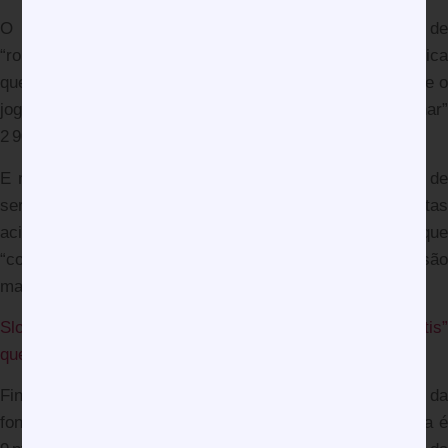
O último ponto que ninguém traz à luz é a política de
“rollover”. Um bónus de 100 € com rollover de 30 x significa
que precisa apostar 3 000 € antes de tocar no dinheiro; se o
jogador pensa que 100 € são “grátis”, acaba por “ganhar”
2 900 € em perdas técnicas.
E não se engane ao ler “retiro instantâneo” nos termos de
serviço; a prática real costuma ser de 48 h para apostas
acima de 1 000 €, o que faz com que o capital fique
“congelado” durante o fim de semana, quando as odds são
mais desfavoráveis.
Slots no Brazil online 2026: O colapso dos “bônus grátis”
que ninguém pediu
Finalmente, o detalhe que me tira do sério é o tamanho da
fonte nos botões de “Aceitar bónus”. No casino X, a letra é