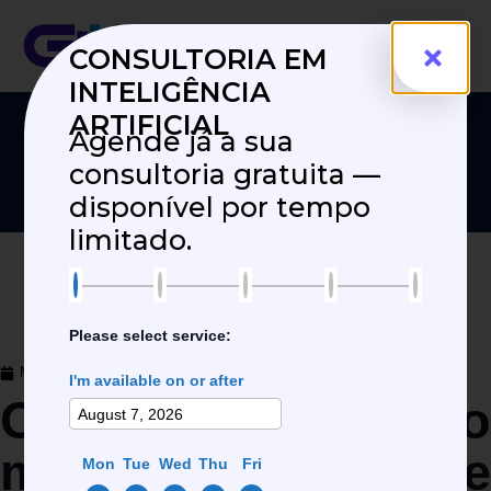
CONSULTORIA EM
INTELIGÊNCIA
ARTIFICIAL​
Agende já a sua
consultoria gratuita —
disponível por tempo
limitado.
Voltar
Please select service:
May 17, 2026
I'm available on or after
O pior encanto do
melhor casino de
Mon
Tue
Wed
Thu
Fri