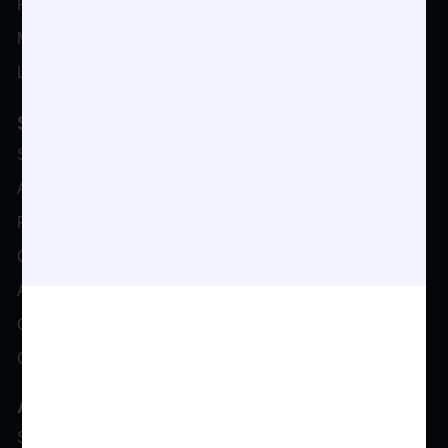
Política de Privacidade
Maus Dados Salvos
Livro de Reclamações
Serviços
Software à Medida
Agentes de IA
Plugins para Wordpress
Consultoria
APIs de Integrações
Growth Marketing
Growth Academy
Agentes de IA
SDR - Pré-venda