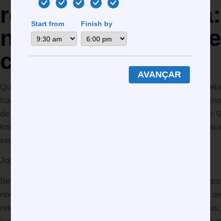
roleta francesa:
Start from
Finish by
números, truques e
cafés quentes
AVANÇAR
Quando chega a hora de escolher a mesa de roleta
francesa, a maioria dos jogadores confia no “melhor casino
de roleta francesa” como quem escolhe um carro com 0
km. Mas 0 km não significam zero impostos; a casa
sempre tem a vantagem de 2,7 %.
Jogar no números da roleta nunca foi tão desiludido
Betway, por exemplo, oferece 75 % de retorno ao jogador
nos slots, mas a roleta francesa só entrega 97,3 % de
retorno. Comparado ao Starburst, que gira em 5 segundos,