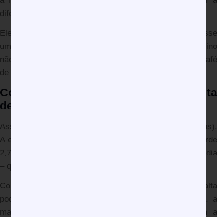
a roleta requer paciência de 30 minutos para perceber a
diferença de 0,2 % nos ganhos esperados.
Eles ainda tentam disfarçar o “gift” de bônus como se fosse
um presente de Natal, enquanto a realidade é que o cassino
não tem caridade; cada “free spin” vale menos que um café
de 0,30 €.
Como os cálculos de aposta
desmascaram a ilusão
Assuma que aposta 100 € na primeira coluna (12 números).
A esperança matemática é 100 × 0,973 = 97,30 €, logo perde
2,70 € por ronda. Se girar 40 vezes, perde 108 € em média
– quase o preço de um jantar para dois em Lisboa.
Compare isso com Gonzo’s Quest, onde a volatilidade alta
pode multiplicar 10 × a aposta em 5 giros. Na roleta, a
maior multiplicação é 35 × para o número 0, porém a