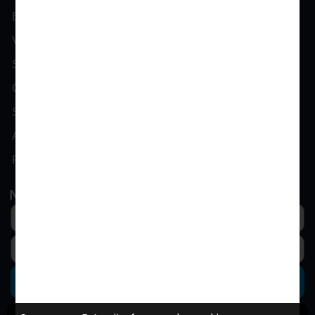
BDR - Prospecção
Venda
Suporte ao cliente
CS - Customer Success
Social Media
Artigo de Blog com SEO
Personalizado
Newsletter
Registar
Redes Sociais