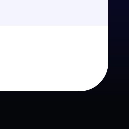
ar, sem surpresas. O nosso
aticado no mercado e
do tempo habitual. Além disso,
alinhado com as necessidades
 nem funcionalidades que não