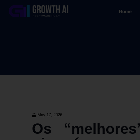
Home
May 17, 2026
Os “melhores