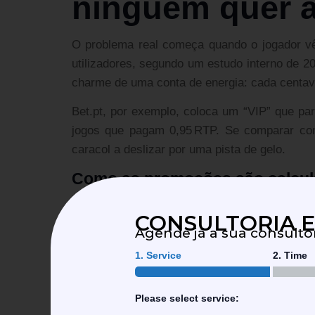
ninguém quer a
O problema real começa quando o jogador vê 
utilizadores, segundo um estudo interno de 2
charme de uma conta de energia: cada centa
Bet.pt, por exemplo, coloca um “VIP” que pa
jogos que pagam 0,95 RTP. Se comparar com 
caracol a deslizar por uma pista de gelo.
Como as promoções são calculad
Imagine que um casino oferece 20 spins grátis
CONSULTORIA EM
apostas obrigatórias. Comparado ao bingo, o
Agende já a sua consultor
equivale a 1 000 € de gasto real. Nada “free”.
1. Service
2. Time
Solverde tenta atrair jogadores com um bónu
barato. A condição de apostas mínimas de 30 €
Please select service:
real.