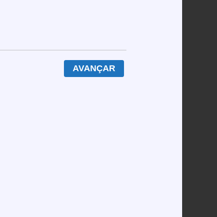
AVANÇAR
 10 rounds antes de poder resgatar. Em outras
ao ano. O bingo deixa de ser “divertimento” e
ntão 1 € compra 16. Mas, ao fazer 16 cartelas
minuição de 20 %. A mesma lógica aplica‑se a
maior chance de múltiplos.
era mais do que 0,5 % de aumento nas vitórias