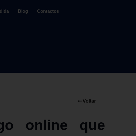
dida
Blog
Contactos
Voltar
go online que