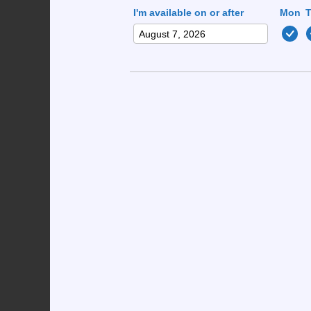
I'm available on or after
Mon
Onde Jogar Poker Algarve: O Guia do Cético 
Exemplo de cálculo: 10 € de bónus ÷ 0,9
Comparação de custos: 0,20 € por cartela
Risco: 1 em 20 de acertar “Bingo” vs. 1
And the paradox continues: o jogador paga 2,
palavras, o retorno efetivo cai para 0,78 €,
torna‑se uma simulação de gestão de risco.
Casino online bónus sem depósito Lisboa: o 
Estratégias de “jogador intelige
Um jogador astuto pode tentar maximizar o nú
simultaneamente, a probabilidade de ganhar 
slots: jogar 1 € em Starburst gera 5 spins, 
Because the math is unforgiving, a prática d