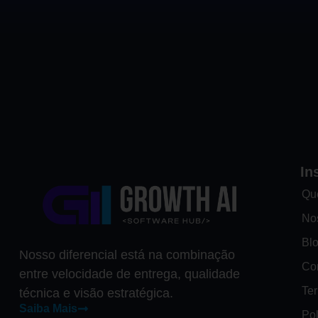
In
Qu
No
Bl
Nosso diferencial está na combinação
Co
entre velocidade de entrega, qualidade
Te
técnica e visão estratégica.
Saiba Mais
Pol