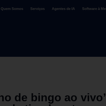
Quem Somos
Serviços
Agentes de IA
Software à Me
no de bingo ao vivo