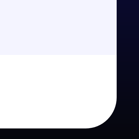
negócio ao
l
ar, sem surpresas. O nosso
aticado no mercado e
do tempo habitual. Além disso,
alinhado com as necessidades
 nem funcionalidades que não