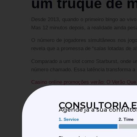
um truque de m
Desde 2013, quando o primeiro bingo ao viv
Mas 12 minutos depois, a realidade ainda pes
O número de jogadores simultâneos nos jogo
revela que a promessa de “salas lotadas de al
Comparado a um slot como Starburst, onde um
número chamado. Essa latência transforma a e
Casino online promoções verão: O Verão Que
Betway ainda oferece “VIP” ao nível de um 
CONSULTORIA EM
impressões de marketing.
Agende já a sua consultor
O tempo médio de espera entre o clique “jo
1. Service
2. Time
outros sites pode chegar a 14 segundos, dobr
Como os números revelam os v