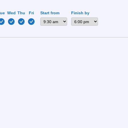
jogador típico compra 8 cartelas por sessão, a despesa mín
Tue
Wed
Thu
Fri
Start from
Finish by
nge das “promoções grátis” que prometem devolver 10 € de vo
ar um ganho potencial de 50 €, seria necessário ganhar
um único bingo ao vivo ronda 0,12 % — praticamente a mesm
 888casino)
ars)
são a prova de que o suposto “melhor casino de bingo ao v
iona nos termos e condições
 % de depósito até 100 €”, a maioria das plataformas impõe
00 €, o que equivale a 80 sessões de bingo de 5 minutos ca