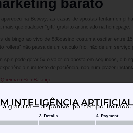
arketing barato
o apareceu na Betway, as casas de apostas tentam empilha
a mais que qualquer “gift” gratuito anunciado na homepage.
s de bingo ao vivo de 888casino costuma oscilar entre 15
to rollers” não passa de um cálculo frio, não de um serviço
 spin pode gerar 5x o valor da aposta em segundos, o bing
xperiência num teste de paciência, não num prazer instant
 Queima o Seu Balanço
motel barato recém-pintado: luzes de néon, serviço míni
 INTELIGÊNCIA ARTIFICIAL​
ia gratuita — disponível por tempo limitado.
in” e o início da primeira bola em PokerStars é de 7,4 
3. Details
4. Payment
ando a perda de tempo.
erdadeiros custos ocultos