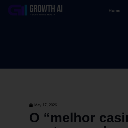
Home
May 17, 2026
O “melhor casi