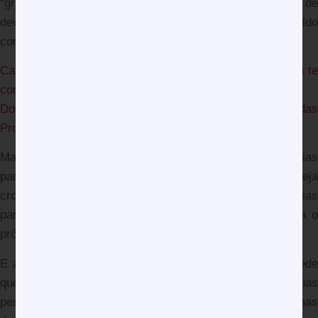
“gratuito”. A diferença entre 0,5 % de retorno diário e 5 % de
devolução mensal é suficiente para encolher o teu saldo
como água escorrendo entre os dedos.
Casino online com MB Way Porto: o golpe que ninguém te
contou
Download roleta: Desmascarando o Espectro das
Promessas de Casinos Online
Mas não é só o rollover que te prende. O prazo de 30 dias
para cumprir a condição faz com que cada aposta seja
cronometrada. Se jogares 100 € por dia, demora 66 dias
para alcançar o volume necessário – o que ultrapassa o
próprio prazo e leva a um reset automático do bónus.
E ainda tem a cláusula de “jogo responsável” que impede
que uses a mesma conta para dividir o bónus entre duas
pessoas. É como se a casa te desse um presente, mas