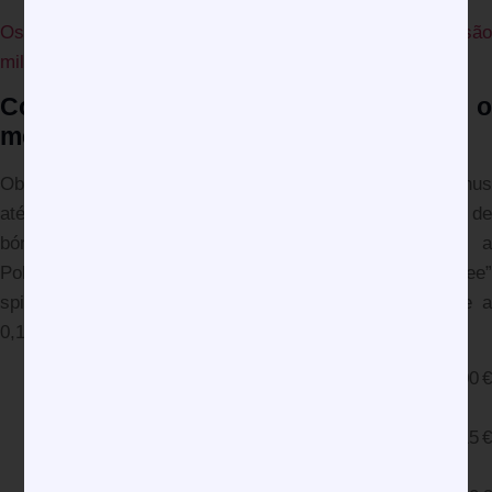
Os “melhores” casinos online para jogar roleta não são
milagres, são apenas números frios
Como as outras casas manipulam o
mesmo conceito
Observa o modo como 888casino oferece 50 % de bónus
até 150 €, mas coloca um requisito de 40x. Calcula: 75 € de
bónus exigem 3 000 € de volume de apostas. Já a
PokerStars, que não é conhecida pelos slots, entrega “free”
spin em um jogo de poker, mas o valor real equivale a
0,10 € por spin. O custo de oportunidade é gigantesco.
Bet365: 100 % até 100 €, rollover 30x → 3 000 €
necessários
Betway: 100 % até 200 €, rollover 35x → 6 615 €
necessários