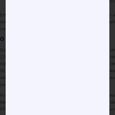
888casino: 50 % até 150 €, rollover 40x → 3 000 €
necessários
Então, qual a vantagem? Nenhuma. Cada casa esconde a
mesma fórmula: “gift” não significa dinheiro grátis, só um
convite ao risco.
O jogo real: volatilidade vs. requisitos
Gonzo’s Quest, com volatilidade média, paga cerca de
1,5 € a cada 10 € apostados, enquanto o requisito de
rollover de Betway transforma esse ganho num labirinto de
35 ciclos. Comparado ao ritmo de um slot de alta
volatilidade, o rollover parece uma corrida de tartarugas
com pés de chumbo.
Por outro lado, se preferires um slot de 100% RTP como
Mega Joker, ainda assim precisarás de vencer a barra de
6 615 € de apostas antes que o bónus deixe de ser