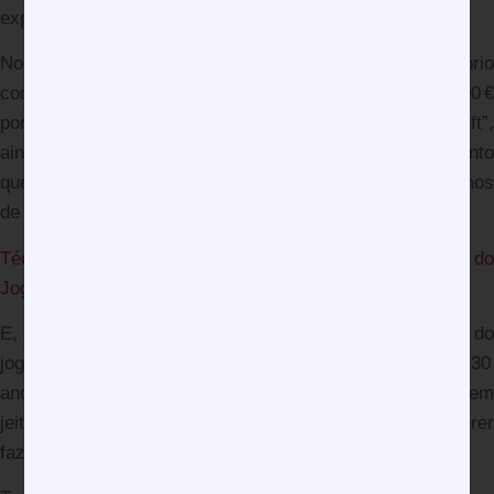
expectativa de lucro a longo prazo.
No fim, a única “promoção” que vale a pena é o seu próprio
controle de bankroll. Se consegue limitar as perdas a 200 €
por mês, mesmo que os bônus lhe dêem 30 € de “gift”,
ainda estará longe de fazer dinheiro real. Esse é o ponto
que as casas de bingo online nunca explicam nos termos
de serviço de 12 páginas.
Técnica para Ganhar na Roleta: Desmascarando o Mito do
Jogador Sortudo
E, falando nos termos… A fonte da página de “regras do
jogo” é tão pequena quanto a letra de um contrato de 30
anos, praticamente ilegível a 30 cm de distância. Não tem
jeito para isso, é um detalhe irritante que parece querer
fazer-nos ler tudo.