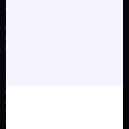
Contactos
Termos e Condições
Política de Privacidade
Maus Dados Salvos
Livro de Reclamações
Serviços
Software à Medida
Agentes de IA
Plugins para Wordpress
Consultoria
APIs de Integrações
Growth Marketing