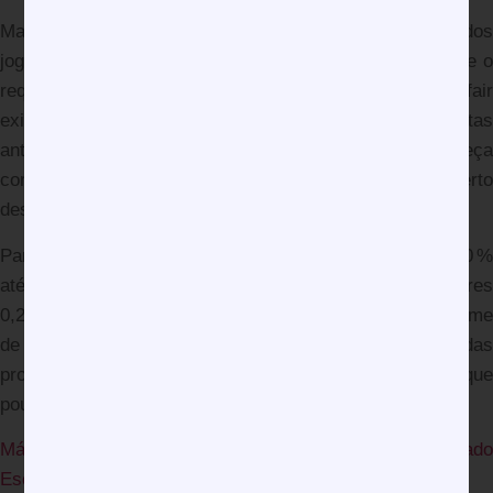
Mas a realidade tem um sabor amargo: a maioria dos
jogadores que aceitam o “gift” de 100 spins nunca atinge o
requisito de rollover de 30×. Por exemplo, o casino Betfair
exige 30 × 100 € de bônus, ou seja, 3000 € em apostas
antes de poderes retirar o dinheiro. Uma conta que começa
com 1 €, mesmo com 100 giros grátis, nunca chega perto
desse número.
Para comparar, o 888casino oferece um bônus de 200 %
até 100 €, mas impõe um requisito de 35×. Se apostares
0,20 € por spin, precisas de 35 × 200 € = 7000 € de volume
de jogo. Esse cálculo demonstra que o “free” das
promoções é, na verdade, um labirinto de números que
poucos encontram a saída.
Máquina de Jogo de Azar: O Engodo que o Mercado
Escondido Vende como Se fosse Um Tesouro