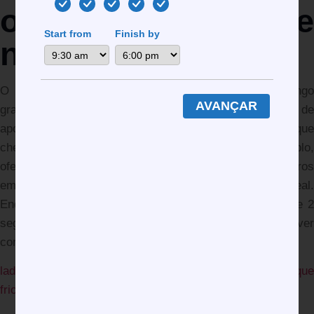
o engodo que
Start from
Finish by
ninguém te conta
O primeiro número que aparece na sua conta de “bingo
AVANÇAR
gratuito” costuma ser 0, porque a maioria das casas de
apostas converte o “gratis” em requisitos de aposta que
chegam a 45x o valor concedido. Betano, por exemplo,
oferece 20 “giros grátis” que, acredite, exigem 900 euros
em jogadas para desbloquear o primeiro centavo real.
Enquanto isso, o velho slot Starburst gira em menos de 2
segundos, mostrando que a velocidade não tem nada a ver
com a paciência dos jogadores de bingo.
ladylinda 175 rodadas grátis exclusivo 2026 PT: o truque
frio que ninguém conta