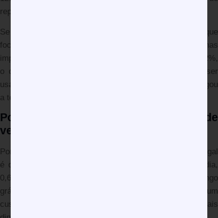
repetir tal feito seja inferior a 0,01%.
Se quiser realmente “aproveitar” o bingo gratuito, há que
focar nos 7 dias de validade que a maioria das plataformas
impõe. Em 7 dias, a taxa média de abandono chega a 62%,
o que significa que a maioria dos bônus expira sem ser
usada, uma perda de 5 euros por usuário que nem chegou
a tentar o primeiro cartão.
Por que os operadores não dão nada de
verdade
Porque a realidade do mercado de jogos online em Portugal
é que cada euro investido em marketing gera, em média,
0,68 euros de lucro bruto. Quando o Betano oferece “bingo
grátis”, na prática está a transformar esse “gratis” em um
custo de aquisição de cliente que, ao final, gera mais
dinheiro para o cassino do que para o jogador.