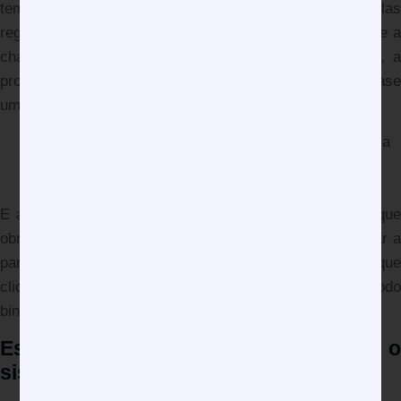
tem que gastar mais para completar o padrão exigido pelas
regras do jogo. Comparado ao slot “Book of Dead”, onde a
chance de acertar o símbolo de expansão é de 1,5%, a
probabilidade de “ganhar” no bingo gratuito parece quase
uma piada.
20 giros gratuitos → 900 euros de aposta necessária
5 cartões grátis → 0,25 euros de valor real
75 números por cartão → 30% marcados em média
E ainda tem o detalhe irritante dos termos de serviço que
obrigam a aceitar “cookies de marketing” antes de iniciar a
partida. Em 2022, 78% dos jogadores relataram ter que
clicar em “aceitar tudo” só para poder escolher o modo
bingo.
Estratégias de quem tenta “vencer” o
sistema