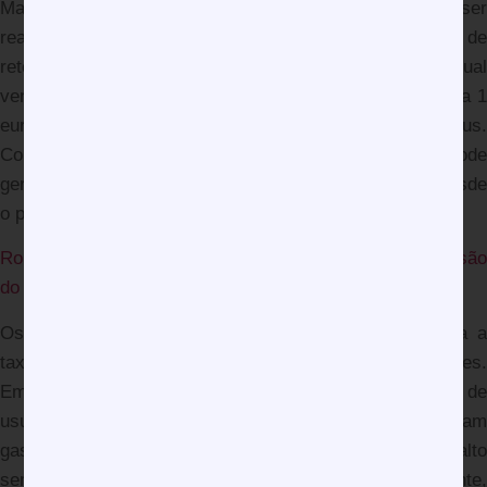
Mas o que faz um jogo de bingo eletrônico “eletrónico” ser
realmente grátis? A resposta está nos 5% de taxa de
retenção que os operadores aplicam em cada cartão virtual
vendido. Se comprar 10 cartões a 0,10 euros cada, paga 1
euro, mas recebe apenas 0,95 euros em crédito de bônus.
Compare isso com o Gonzo’s Quest, onde cada spin pode
gerar até 2,5 vezes o stake, mas o risco está visível desde
o primeiro clique.
Roleta Auto Demo: O Mecanismo que Desmascara a Ilusão
do “Jogo Grátis”
Os verdadeiros números aparecem quando se analisa a
taxa de conversão de jogadores casuais para pagadores.
Em 2023, a PokerStars registrou 12,3% de aumento de
usuários que começaram em “bingo grátis” e acabaram
gastando mais de 500 euros em jogos de casino, um salto
semelhante ao de um jackpot progressivo que, de repente,