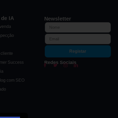
 de IA
Newsletter
-venda
specção
Registar
cliente
Redes Sociais
omer Success
ia
Blog com SEO
ado