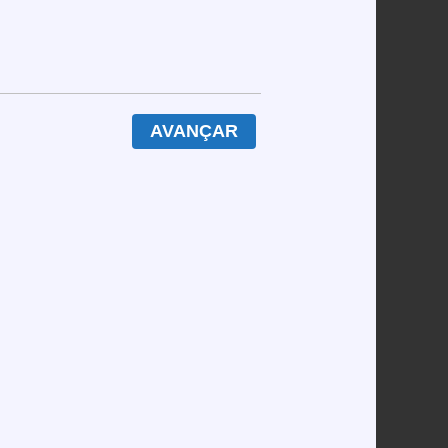
 000 € ao mês para aceder ao nível dourado.
m nenhuma garantia de retorno.
AVANÇAR
, o programa está a transformar o teu bankroll
equência de símbolos. Isso significa que, se
dicional, reduzindo efetivamente o teu ganho
s de gráficos cintilantes. Se comparares a um