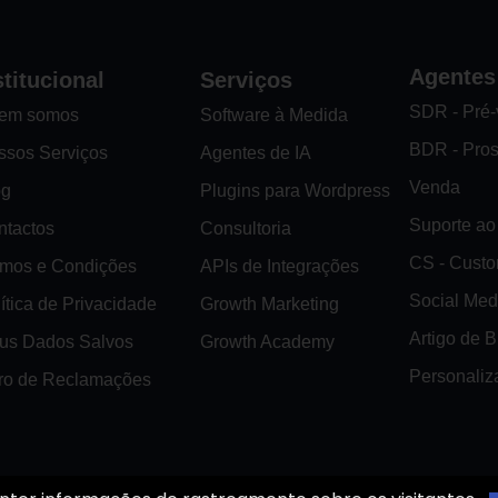
Agentes
stitucional
Serviços
SDR - Pré
em somos
Software à Medida
BDR - Pro
ssos Serviços
Agentes de IA
Venda
og
Plugins para Wordpress
Suporte ao 
ntactos
Consultoria
CS - Cust
rmos e Condições
APIs de Integrações
Social Med
ítica de Privacidade
Growth Marketing
Artigo de 
us Dados Salvos
Growth Academy
Personaliz
vro de Reclamações