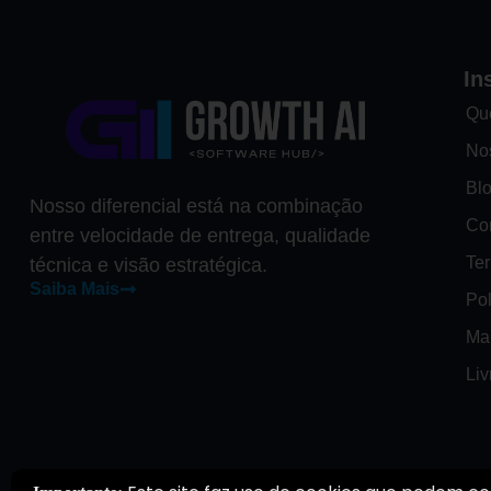
In
Qu
No
Bl
Nosso diferencial está na combinação
Co
entre velocidade de entrega, qualidade
Te
técnica e visão estratégica.
Saiba Mais
Pol
Ma
Li