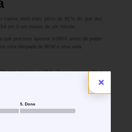
a
do casino está mais perto de 92 % do que dos
ar 5 € em 0 em menos de um minuto.
a que precisas apostar 6 000 € antes de poder
entre uma lâmpada de 60 W e uma vela.
TPs que rondam os 96 %. O que importa não é
30 anos pode ganhar 15 € numa noite e perder
, mas o retorno médio será 96 €, ou seja, 96 €
5. Done