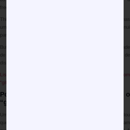
frequência de números repetidos.
Third, switch to a “single card” mode. Se jogares apenas
uma cartela, a tua exposição ao custo por cartela diminui
para 0,02 €, comparado com 0,10 € ao usar 5 cartelas.
But remember, o “free spin” de bingo tem a mesma utilidade
de um “free lollipop” no consultório dentário – nada além de
distração antes de te cobrarem o tratamento completo.
Lista de casino onlines que realmente não te enganam com
“gift” barato
Por que ainda há quem se engane com o
“grátis”
Um relatório de 2022 sobre hábitos de jogadores revelou
que 27 % dos novos utilizadores de bingo online acreditam