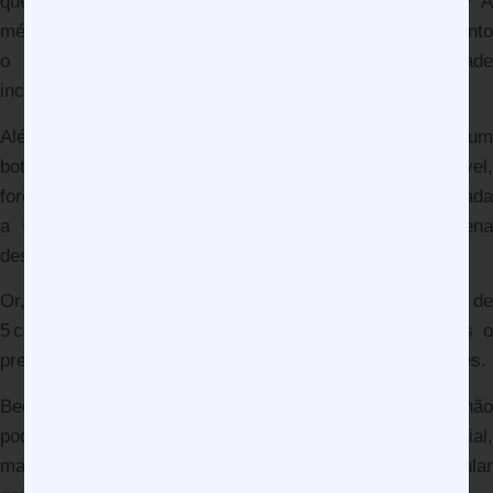
que o “grátis” pode gerar renda passiva. A realidade? A
média de ganhos por jogador é de 0,35 € por mês, enquanto
o custo médio de manutenção da conta (publicidade
incluída) chega a 1,20 €.
Além disso, o design das janelas de pop‑up costuma ter um
botão “aceitar” em 7 px de tamanho, quase imperceptível,
forçando‑te a clicar por acidente. Essa micro‑taxa, somada
a 0,03 € por clique, faz o “grátis” virar uma pequena
despesa semanal que ninguém percebe.
Or, simply put, a maioria dos jogadores confia na “gift” de
5 cartelas como se fosse um presente de Natal, mas o
presente vem com um recibo de devolução de 2 € por mês.
Because the industry loves to camuflar a regra de “não
pode combinar bônus” como se fosse um detalhe trivial,
mas na prática impede qualquer estratégia de acumular