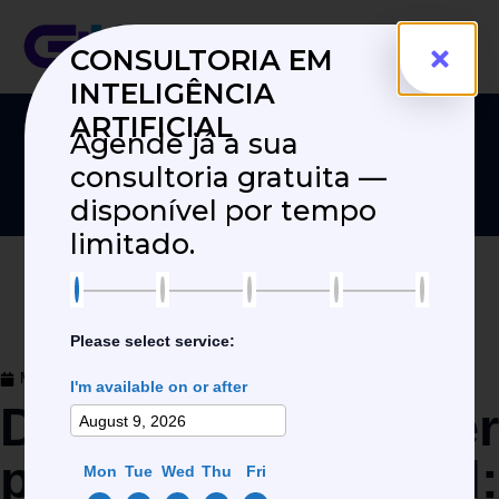
CONSULTORIA EM
INTELIGÊNCIA
ARTIFICIAL​
Agende já a sua
consultoria gratuita —
disponível por tempo
limitado.
Voltar
Please select service:
May 17, 2026
I'm available on or after
Download de Poker
para Android:
Mon
Tue
Wed
Thu
Fri