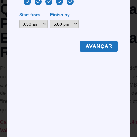
Quando a
Start from
Finish by
Publicidade
Encontra a
AVANÇAR
Realidade
Primeiro, a frustração de tentar “baixar poker para android”
num dispositivo de 64 GB que ainda tem 2 GB livres, porque
a app pesa 150 MB e o instalador insiste em exigir 200 MB
de espaço livre. A prática demonstra que o marketing de
“instalação rápida” é tão ilusório quanto um jackpot de slot
que nunca paga.
Cassino Bonus Gratis 2026: Oásis de Marketing que Não
Vale um Cêntimo