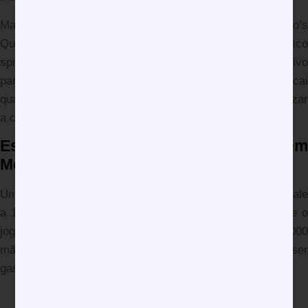
Mas, se compararmos com a volatilidade de Gonzo’s
Quest, que pode gerar um retorno de 5 × o stake num único
spin, o risco de travar o dispositivo ao jogar poker ao vivo
parece pequeno. Ainda assim, a experiência de usuário cai
quando o aplicativo pausa a cada 5 minutos para “optimizar
a conexão”.
Estratégias de Promoção que Valem
Menos que 1 Centavo
Um bônus de 100 € distribuído em 10 % de rollover equivale
a 1 000 € de apostas mínimas antes de poder retirar. Se o
jogador ganhar apenas 0,50 € por mão, precisará de 2 000
mãos para atingir esse requisito — tempo que poderia ser
gasto a jogar slots de alta volatilidade.
Bet365: 30 “giros grátis”, 0,10 € por giro.