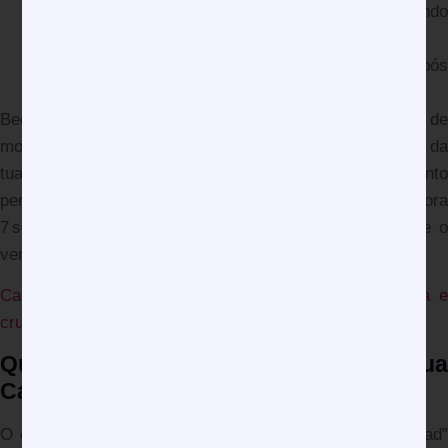
888casino: 20 € de “gift” com 5 x rollover, resultando
em 100 € de apostas obrigatórias.
PokerStars: 10 % de cashback, mas apenas após
1 000 € de volume de apostas.
Because the “VIP treatment” é, na prática, um quarto de
motel recém-pintado, onde o tapete tem o mesmo brilho da
tua carteira vazia. A promessa de atendimento
personalizado reduz‑se a um chat bot que demora
7 segundos para responder, e ainda assim não resolve o
verdadeiro problema.
Casino sem licença depósito mínimo: a realidade nua e
crua dos “bónus”
Quando o Código Fonte Bate na Sua
Cara
O código de 75 KB que controla a interface de “download”