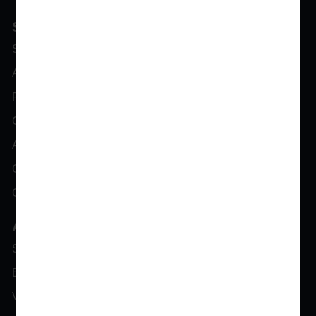
Serviços
Software à Medida
Agentes de IA
Plugins para Wordpress
Consultoria
APIs de Integrações
Growth Marketing
Growth Academy
Agentes de IA
SDR - Pré-venda
BDR - Prospecção
Venda