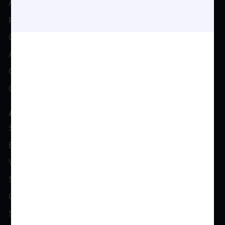
Agentes de IA
Plugins para Wordpress
Consultoria
APIs de Integrações
Growth Marketing
Growth Academy
Agentes de IA
SDR - Pré-venda
BDR - Prospecção
Venda
Suporte ao cliente
CS - Customer Success
Social Media