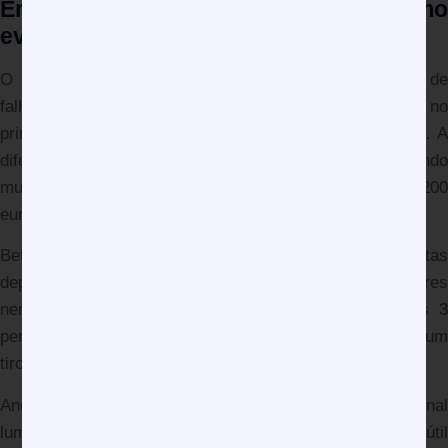
Erros comuns dos novatos e como
evitá‑los
O número 13 aparece frequentemente nas estatísticas de
falha de jogadores novatos: 13% deles perdem tudo no
primeiro minuto por confundir o “Place 6” com “Buy 6”. A
diferença de 2 euros pode parecer mínima, mas quando
multiplicada por 100 rodadas, torna‑se um buraco de 200
euros.
Bet.pt, por exemplo, tem um algoritmo que bloqueia contas
depois de 7 perdas seguidas, mas a maioria dos jogadores
nem chega a esse ponto porque já abandonam após 3
perdas consecutivas, acreditando que a “vitória” está a um
tiro de distância.
Andar pelo piso de um casino de Lisboa e observar o sinal
luminoso de “VIP” piscando a cada 30 segundos é tão inútil