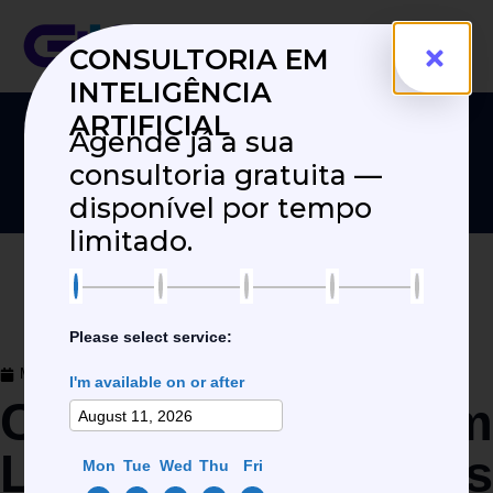
CONSULTORIA EM
INTELIGÊNCIA
ARTIFICIAL​
Agende já a sua
consultoria gratuita —
disponível por tempo
limitado.
Voltar
Please select service:
May 17, 2026
I'm available on or after
Cracks ao vivo em
Lisboa: o que os
Mon
Tue
Wed
Thu
Fri