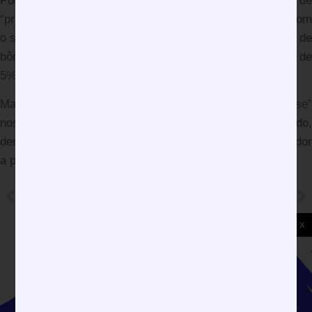
Porque o cassino ainda tem a audácia de chamar isso de
“promoção”, enquanto a realidade é que o cliente paga com
o seu tempo e com a sua paciência. O cálculo: 10 euros de
bônus → 400 euros de apostas → taxa de perda média de
5% → 20 euros de perda garantida.
Mas o mais irritante de tudo é o pequeno ícone de “close”
nos cantos dos menus de depósito que, ao ser clicado,
demora 3,7 segundos para desaparecer, forçando o jogador
a perder a concentração no meio de uma jogada crítica.
ANTERIOR
PRÓXIMO
O “bónus craps online” que ninguém conta: a verdade crua dos números
Casino Mastercard Portugal: O Truque da Banca Revelado
Email
WhatsApp
LinkedIn
X