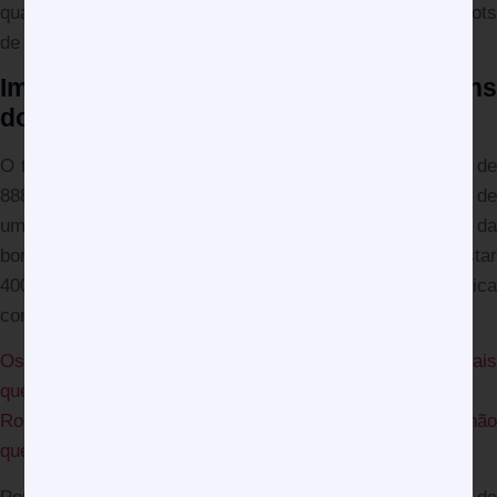
quanto esperar que um slot “Mega Joker” pague jackpots
de 1 000 000 euros; a probabilidade real é de 0,0001%.
Impacto das regras de T&C nas margens
do jogador
O termo “free” aparece 27 vezes nos termos de serviço de
888casino, mas cada ocorrência vem acompanhada de
uma cláusula que exige um turnover de 40 vezes o valor da
bonificação. Se receberes 10 euros “free”, terás de apostar
400 euros antes de retirar alguma coisa, o que na prática
converte o “presente” num depósito forçado.
Os “melhores jogos casino portugal” não são nada mais
que números frios e promessas vazias
Roleta instantânea grátis: o truque sujo que as casas não
querem que descubras