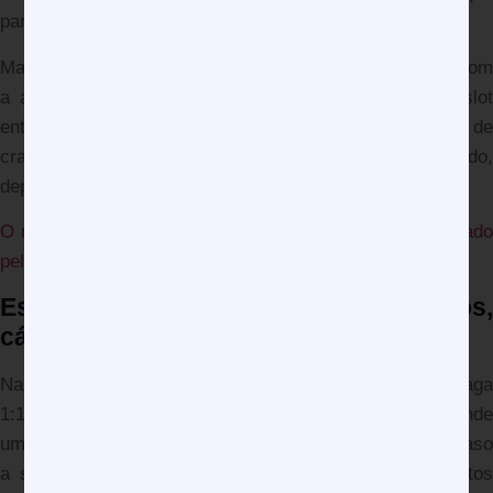
para encher o bolso do cassino.
Mas, se quiseres comparar a velocidade do Starburst com
a adrenalina de um lançamento de 12, pensa que o slot
entrega resultados em 3 segundos, enquanto um tiro de
craps pode levar até 15 segundos para ser resolvido,
dependendo da experiência do crupier.
O mito de “como jogar keno ao vivo e ganhar” despediçado
pela fria conta de papel
Estrutura das apostas: números,
cálculos e armadilhas
Na mesa de craps ao vivo em Lisboa, o “Pass Line” paga
1:1, mas o verdadeiro cálculo está no “Odds” extra, onde
uma aposta de 10 euros pode gerar 15 euros de lucro, caso
a sequência de 6‑8‑6‑8 seja mantida por 4 lançamentos