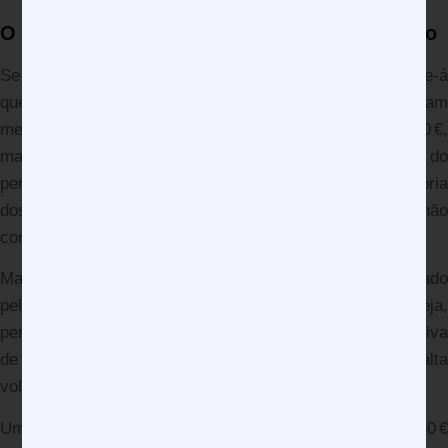
O Poder dos Dados na Estratégia de Depósito
Se analisar o histórico dos últimos 12 meses, notar‑se‑á
que 68% dos jogadores que utilizam Mastercard gastam
menos de 250 € por mês, enquanto 32% ultrapassam 500 €,
mas apenas 9% conseguem retirar mais de 300 € ao fim do
período. A discrepância é um indicador de que a maioria
dos “grandes vencedores” está a contar com sorte e não
com estratégia.
Mas, se usar um cálculo simples – dividir o total depositado
pelos ganhos – a maioria tem um retorno de 0,85, ou seja,
perde 15 % do que investe. Isso demonstra que a narrativa
de “ganhar grande” é tão volátil quanto o próprio slot de alta
volatilidade.
Um exemplo concreto: João, 34 anos, depositou 150 €