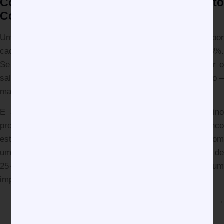
Comparando com Cartões de Crédito
Convencionais
Um cartão de crédito padrão pode cobrar 1,5% a 2% por
cada compra, mas acrescenta ainda juros anuais de 18%.
Se usar o cartão para depositar 500 euros e não pagar o
saldo integral, pagará até 90 euros de juros ao fim do ano –
mais que a maioria dos bônus mensais dos casinos.
E ainda tem o ponto de “VIP”. Muitos sites de casino
prometem tratamento VIP como se fosse um hotel cinco
estrelas, mas o que recebe é uma cadeira de plástico com
um “cálice” de papel alumínio. A taxa de manutenção de
25 € por mês para tal “exclusividade” é, na prática, um
imposto à própria ilusão.
Taxa de depósito Mastercard: 0,9 % (ex.: 200 € →
1,80 €)