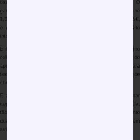
usando Mastercard e jogou 45 giros de Gonzo’s Quest. O
ganho total foi 20 €, mas depois de descontar a taxa de
1,35 € (0,9 %) e a taxa de retirada de 5 €, ficou com 13,65 €,
o que representa um retorno de 9,1% sobre o depósito
inicial.
E o que dizer das regras de “bonus rollover”? Se o casino
exigir 30 vezes o bônus, um “gift” de 20 € requer 600 € de
apostas. A maioria dos jogadores não tem paciência para
isso, e termina por abandonar o site antes mesmo de
chegar ao ponto de retirar algo.
E ainda há o incômodo da interface: o botão de “confirmar
depósito” está localizado a 3 cm do canto inferior da tela,
tão próximo que o dedo escorrega e clica acidentalmente
duas vezes, gerando um depósito duplicado de 100 € sem
aviso prévio.