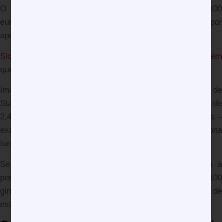
O Betway cobra 5 euros por cada retirada abaixo de 100
euros, o que, ao dividir por 10 jogadas, equivale a 0,5 € por
aposta – o mesmo que comprar um bilhete de autocarro.
Slot machine novos grátis: o caos lucrativo que ninguém
quer admitir
Imagine que jogue 30 % do seu bankroll em uma rodada de
Starburst com volatilidade baixa. A margem da casa de
2,4% faz com que, ao longo de 100 giros, perca 2,4 euros –
exatamente o preço de um copo de água numa zona
turística.
Se preferir Gonzo’s Quest, a alta volatilidade acelera a
perda: 5% de margem significa 5 euros perdidos em 100
giros, o mesmo que pagar duas vezes o custo da tarifa de
estacionamento de Lisboa.