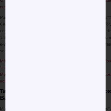
O bacará para iPhone que ninguém lhe conta: a verdade
nua e crua
Porque o método Mastercard torna a operação tão “rápida”?
Cada transação custa cerca de 0,9% ao utilizador,
enquanto a maioria dos e‑wallets adiciona uma taxa fixa de
1,99€. Se gastar 200 euros, pagará 1,80 €, mas com um
e‑wallet gastará 3,99 €. A diferença parece mínima, mas
soma‑se a cada depósito.
Método Labouchère Roleta: O mito desmascarado dos
“camarins” de apostas
Melhor estratégia para craps: a realidade crua que poucos
admitem
Taxas Ocultas Que Não Aparecem nos
Banners
Mas não se iluda com a promessa de “retiros sem custos”.