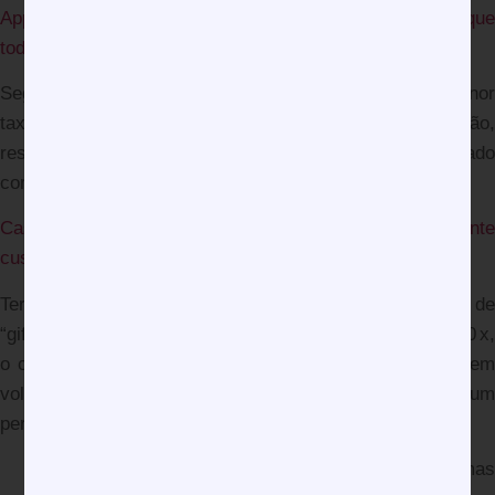
Apple Pay nos casinos online: a fraude conveniente que
todos fingem adorar
Segundo, escolhe o método de retirada que tem a menor
taxa fixa. Por exemplo, o e‑wallet paga 0,5 % de comissão,
resultando em um custo de 0,285 € sobre 57 €, comparado
com 1,71 € via transferência bancária.
Casino online bingo ao vivo: o “divertimento” que realmente
custa caro
Terceiro, observa a janela de promoção. Se um bônus de
“gift” de 10 € chega junto a um requisito de rollover de 30 x,
o cálculo rápido demonstra que precisarás gerar 300 € em
volume de jogo antes de poder tocar nesse dinheiro, um
percurso que muitos confundem com “dinheiro grátis”.
Verifica a taxa de câmbio; 1 € pode virar 0,92 £, mas