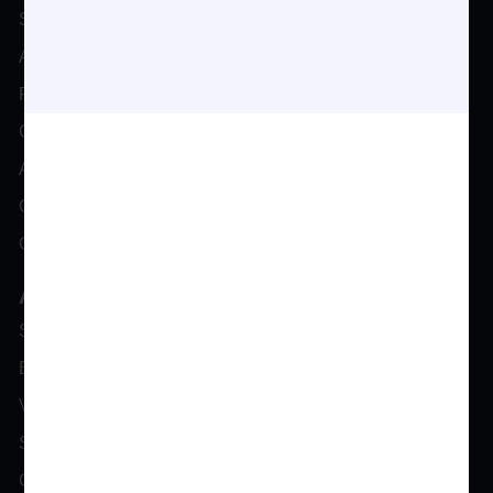
Software à Medida
Agentes de IA
Plugins para Wordpress
Consultoria
APIs de Integrações
Growth Marketing
Growth Academy
Agentes de IA
SDR - Pré-venda
BDR - Prospecção
Venda
Suporte ao cliente
CS - Customer Success