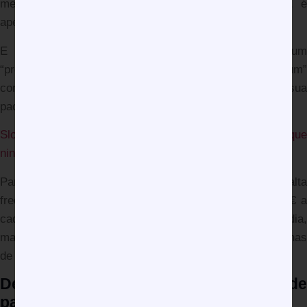
mesmo montante em duas sessões. Não é “grátis”, é
apenas um adereço barato.
E ainda tem a Solverde, que troca o “VIP” por um
“presente” de 5 spins gratuitos. Porque nada diz “premium”
como um pacote de guloseimas que dura menos que a sua
paciência em uma fila de depósito.
Slots online Monte Gordo: o saque dos 7 dígitos que
ninguém te conta
Para comparar, pense no Starburst – um slot com alta
frequência de pequenas vitórias, quase como ganhar 1 € a
cada 20 spins. Já Gonzo’s Quest tem volatilidade média,
mas o seu “avalanche” parece um desabrochar de folhas
de outono: bonito, mas sem nada a segurar.
Desmontando a lógica das linhas de
pagamento