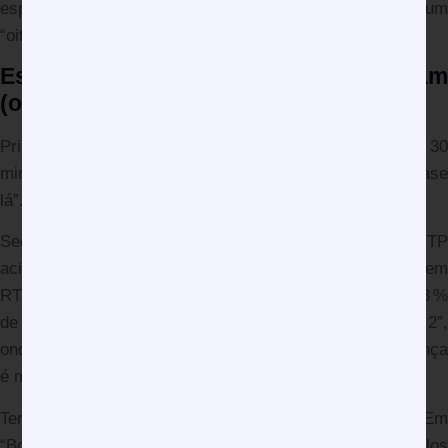
esperar 50 spins para ver um “dobro”, e 250 spins para um
“oitavo”.
Estratégias que realmente funcionam
(ou quase)
Primeiro, conte as suas perdas. Se perder 75 € em 30
minutos, pare. Essa regra simples elimina o viés de “quase
lá”.
Segundo, use o “play the odds” – escolha slots com RTP
acima de 97 % e volatilidade baixa. O “Book of Dead” tem
RTP de 96,21 %, mas seu “free spins” oferece apenas 3 %
de chance de acionar. Comparado ao “Dead or Alive 2”,
onde 5 % dos spins são gratuitos, ainda assim a diferença
é marginal.
Terceiro, aproveite os “wilds” que substituem símbolos. Em
“Bonanza Megaways”, um “wild” pode cobrir até 7 símbolos