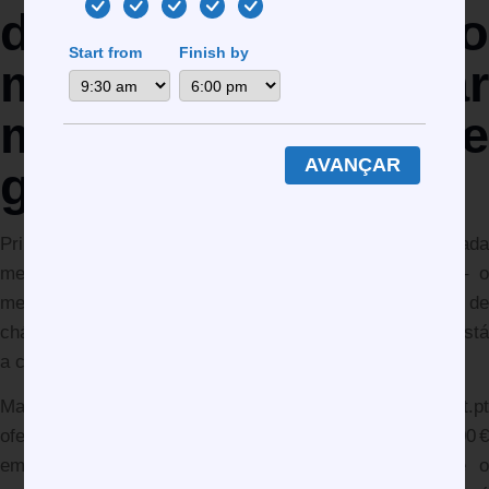
desmascarando o
Start from
Finish by
mito de como jogar
megaways slots e
AVANÇAR
ganhar
Primeiro, esqueça a promessa de “ganhos fáceis”. Cada
megavirada contém 117.649 combinações possíveis – o
mesmo número de grãos de areia que cabem num copo de
chá. Se acha que isso aumenta as hipóteses de lucro, está
a contar como quem conta estrelas num céu nublado.
Mas antes de mergulhar nos cálculos, veja o que o Bet.pt
oferece: 12 % de “bonus” que, na prática, transforma 100 €
em 112 €, mas com 35 % de rollover que consome o