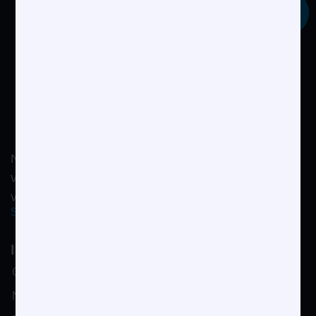
Fale com um
especialista
Nosso diferencial está na combinação entre
velocidade de entrega, qualidade técnica e
visão estratégica.
Saiba Mais
Institucional
Quem somos
Nossos Serviços