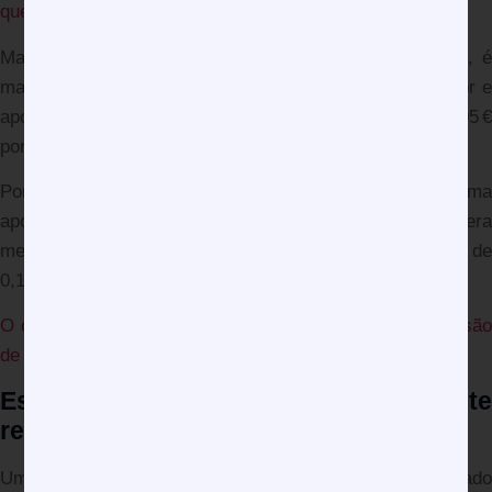
que ninguém quer admitir
Mas a contagem de cartas não é um truque de magia, é
matemática fria: se você descarta 10 cartas de alto valor e
aposta 5 € em cada mão, a esperança de ganho sobe 0,05 €
por rodada.
Porque a maioria dos jogadores não entende que uma
aposta de 2 € num Blackjack de 3 % de house edge gera
menos de 0,06 € de perda por hora, enquanto um slot de
0,10 € perde 0,07 € por hora.
O cassino que aceita paysafecard e ainda tem a pretensão
de ser “VIP”
Estratégias avançadas que realmente
reduzem a perda
Um método chamado “Ace Sequencing” pode ser praticado