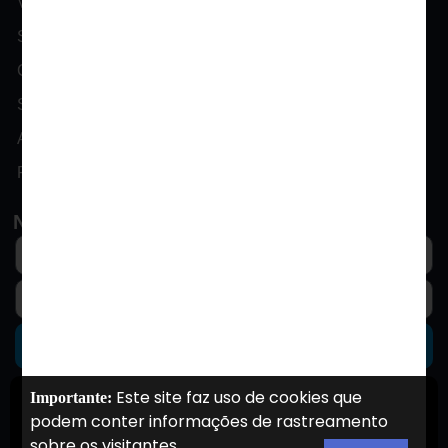
Venda
Suporte ao cliente
CS - Customer Success
Social Media
Artigo de Blog com SEO
Personalizado
Newsletter
Registar
Redes Sociais
Este site faz uso de cookies que
Importante:
podem conter informações de rastreamento
sobre os visitantes.