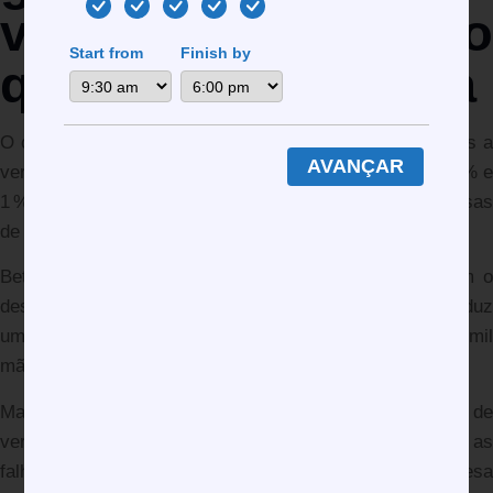
verdade: o engodo
Start from
Finish by
que ninguém conta
O casino online oferece “bónus” de 100 % até 500 €, mas a
AVANÇAR
verdadeira margem de lucro no blackjack fica entre 0,5 % e
1 % quando o jogador usa contagem de cartas em mesas
de 5 minutos.
Betano permite apostas mínimas de 1 €, e ainda assim o
desvio padrão de uma estratégia básica de 3‑2‑6 produz
um retorno esperado negativo de -0,03 € por mão em 20 mil
mãos jogadas.
Mas e se a gente abandonar a ilusão de “ganhar dinheiro de
verdade” e aceitar que o melhor lucro vem de aproveitar as
falhas de design? Por exemplo, ao escolher a mesa