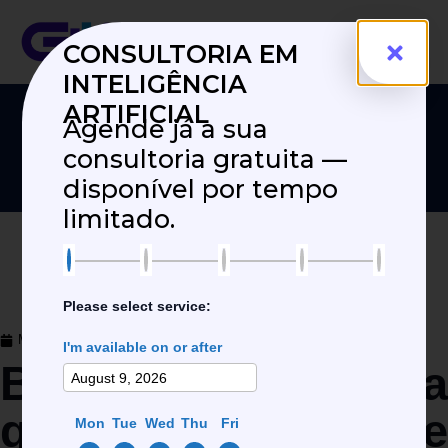
CONSULTORIA EM
INTELIGÊNCIA
ARTIFICIAL​
Agende já a sua
consultoria gratuita —
disponível por tempo
limitado.
Voltar
Please select service:
May 17, 2026
I'm available on or after
Blackjack para
ganhar dinheiro de
Mon
Tue
Wed
Thu
Fri