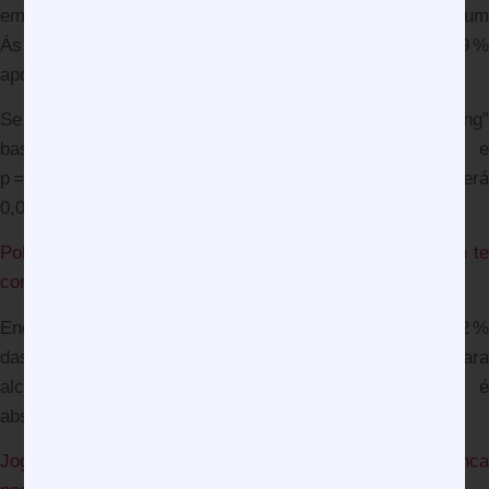
em mesas com 2‑deck, onde a probabilidade de receber um
Ás como primeira carta aumenta de 7,69 % para quase 9 %
após observar 30 mãos.
Se você combinar Ace Sequencing com “Bet Sizing”
baseada na fórmula Kelly (f = bp−q)/b, onde b = 1,5 e
p = 0,52, a fração ótima de bankroll para apostar será
0,033, ou seja, 3,3 % da sua banca por jogada.
Poker online dinheiro real: o caos lucrativo que ninguém te
conta
Enquanto isso, o slot Crazy Time paga 500 × em 0,02 %
das vezes, mas exige um orçamento de 1 000 € para
alcançar apenas 10 esperanças de vitória, o que é
absurdamente ineficiente comparado ao blackjack.
Jogos de caça‑nascares: por que jogar slots 3 grátis nunca