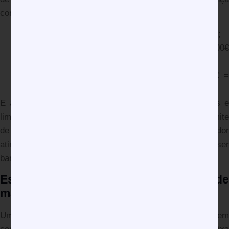
com taxa de 1,5% ao ano, que renderia 9€.
Rendimento real: 5% de cashback vs 1,5% de juros;
Custo de oportunidade: 600€ investidos vs 600€
apostados;
Taxa de rollover típica: 30x sobre bônus de 20€ =
600€ de aposta mínima.
E ainda tem a tal “VIP” que promete mesas exclusivas e
limites de aposta maiores, mas na prática oferece um limite
de crédito de 500€ que desaparece assim que o jogador
atinge 2% de retorno, ou seja, 10€ de lucro antes de ser
banido.
Estratégias que não são truques de
marketing
Um método que realmente reduz a variância consiste em