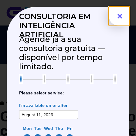
CONSULTORIA EM
INTELIGÊNCIA
ARTIFICIAL​
Agende já a sua
consultoria gratuita —
disponível por tempo
limitado.
Voltar
Please select service:
May 17, 2026
I'm available on or after
Ganhar dinheiro
com jogos de
Mon
Tue
Wed
Thu
Fri