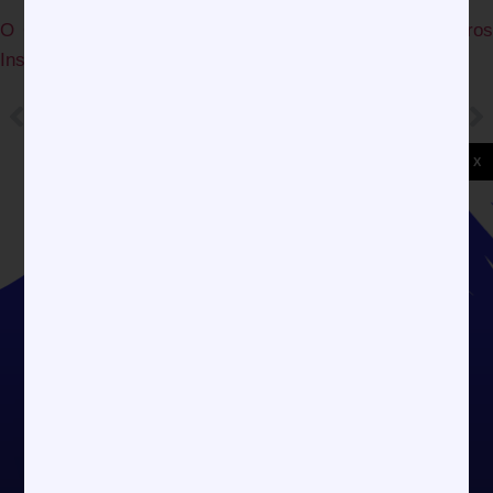
O Cassino que Paga: Desmascarando o Mito dos Lucros
Instantâneos
ANTERIOR
PRÓXIMO
ToshiBet bónus sem depósito resgate agora Portugal – O truque que ninguém revela
Cracks nos Bónus de Registo: Craps Não é Brinquedo
Email
WhatsApp
LinkedIn
X
Eleve o seu
negócio ao
próximo
nível