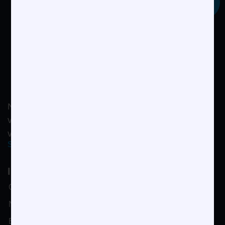
especialista
Nosso diferencial está na combinação entre
velocidade de entrega, qualidade técnica e
visão estratégica.
Saiba Mais
Institucional
Quem somos
Nossos Serviços
Blog