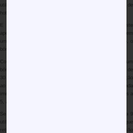
utilizável para €4,50. É como se o “VIP” fosse um quarto de
hotel barulhento com uma televisão de tubo.
E a política de jogo responsável? O ToshiBet permite
apenas 3 limites de depósito semanais, mas cada um tem
um teto de €1000. Se o jogador já tiver atingido o teto, o
bónus restante é revogado sem aviso prévio.
Comparando com outras plataformas, Betano oferece um
bónus sem depósito de €15, mas exige um turnover de
30 x. O custo efetivo para o jogador sobe 50 % em relação
ao ToshiBet. 888casino, por sua vez, permite retirada
imediata de 80 % do bónus, mas limita o número de jogos a
5, anulando a estratégia de “correr atrás” de bonus.
Se analisarmos a taxa de conversão global, 1 em cada 9
utilizadores que recebem o bónus sem depósito consegue
retirar algum lucro. A maioria, 8 em 9, termina a sessão