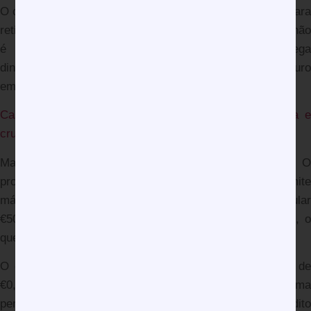
O cálculo acima ignora a taxa de conversão de 0,03 % para
retiradas rápidas, mas evidencia que o “gift” do casino não
é nada mais que publicidade barata. Ninguém entrega
dinheiro grátis; a condição de rollover transforma cada euro
em um exercício de paciência.
Casino sem licença depósito mínimo: a realidade nua e
crua dos “bónus”
Mas o que acontece quando o jogador tenta retirar? O
processo de saque demora 48 horas, enquanto o limite
máximo de retirada diária é €300. Se o utilizador acumular
€500 em ganhos, fica preso a duas sessões de saque, o
que duplica o esforço administrativo.
O casino ainda impõe um requisito de aposta mínimo de
€0,50 por spin. Jogar menos que isso resulta em uma
penalização de 10 % no bónus, o que reduz o crédito