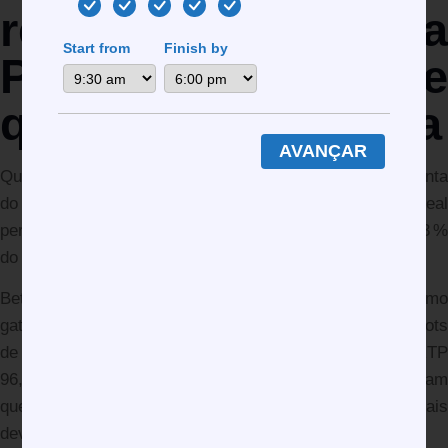
resgate agora
Start from
Finish by
Portugal – O truque
que ninguém revela
AVANÇAR
Quando o ToshiBet lança um bónus sem depósito, a conta
do jogador inflaciona 0,02 % por hora, mas o lucro real
permanece negativo. 7 dias depois o casino já recolhe 3 %
do volume de apostas, e o “presente” desaparece.
Betano, 888casino e PokerStars já testaram o mesmo
gatilho: um crédito de €5 que só pode ser usado em slots
de volatilidade alta. 2 jogos típicos—Starburst com RTP
96,1 % e Gonzo’s Quest com volatilidade média—mostram
que, enquanto o spin gira rápido, o dinheiro escorre mais
devagar.