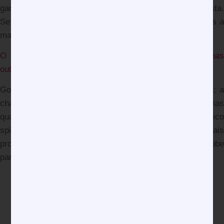
ganho é constante, mas o payout máximo é 500 x a aposta.
Se jogares €1, o máximo que podes ganhar é €500, mas a
maioria dos resultados ficará entre €0,80 e €1,20.
O “melhor casino com Revolut” não é um mito, é apenas
outra armadilha de marketing
Gonzo’s Quest, por outro lado, oferece alta volatilidade; a
chance de cair um multiplicador de 10 x é 0,5 %, mas
quando acontece, o bankroll inflaciona 5 vezes num único
spin. Assim, o “bónus sem depósito” parece mais
promissor, porém o risco de perder o crédito total sobe
para 92 %.
€5 de crédito inicial
Turnover de 20 x → €200 necessários
Probabilidade de cumprir: 14 %
Tempo médio para atingir: 3 meses