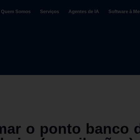
Quem Somos
Serviços
Agentes de IA
Software à Me
mar o ponto banco 