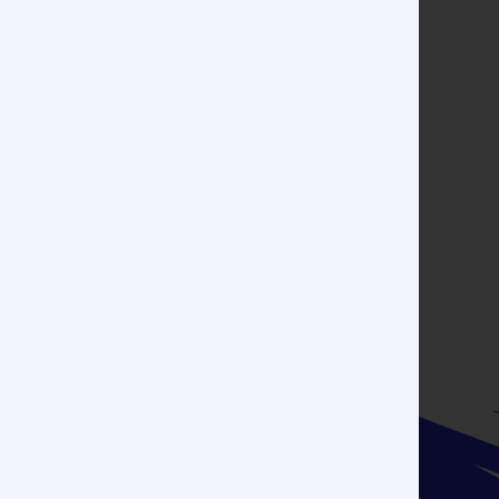
só aparece depois de mover o rato 3 cm, o que
PRÓXIMO
no bet: o engodo que faz tremer até o mais cético dos jogadores
Email
WhatsApp
LinkedIn
X